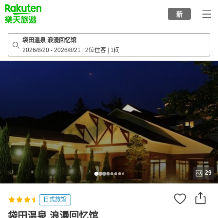
to
新
top
page
袋田温泉 浪漫回忆馆
2026/8/20
-
2026/8/21
|
2位住客
|
1间
29
日式旅馆
袋田温泉 浪漫回忆馆