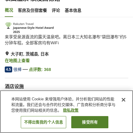
概况
客房及住宿套餐
评论
基本信息
来享受泉源直流的露天温泉吧。离日本三大知名瀑布“袋田瀑布”约5
分钟车程。全部客房均有WiFi
大子町, 茨城县, 日本
在地图上查看
很棒
点评数:
368
4.5
酒店设施
停车场
餐厅
本网站使用 Cookie 来增强用户体验，并分析我们网站的性能
休息室
自动售货机
和流量。我们还会与合作的社交媒体、广告商和分析商分享与
您使用我们网站相关的信息。
隐私政策
首页
日本
茨城县
大子町
袋田温泉 浪漫回忆馆
不得出售我的个人信息
接受所有
搜索客房