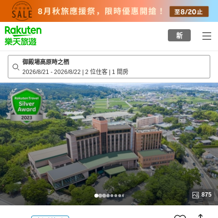
to
top
page
新
御殿場高原時之栖
2026/8/21
-
2026/8/22
|
2 位住客
|
1 間房
875