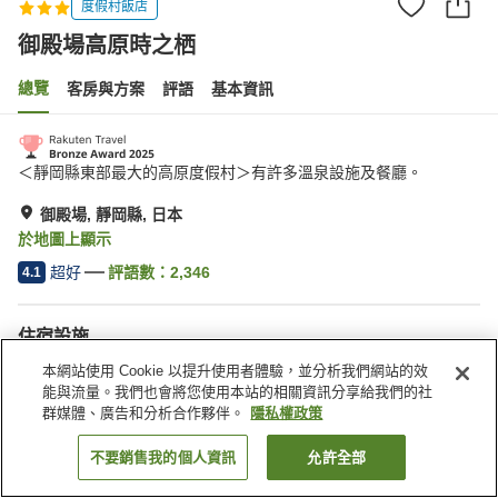
度假村飯店
御殿場高原時之栖
總覽
客房與方案
評語
基本資訊
＜靜岡縣東部最大的高原度假村＞有許多溫泉設施及餐廳。
御殿場, 靜岡縣, 日本
於地圖上顯示
超好
評語數：
2,346
4.1
住宿設施
停車場
按摩浴缸
本網站使用 Cookie 以提升使用者體驗，並分析我們網站的效
三溫暖
健身房
能與流量。我們也會將您使用本站的相關資訊分享給我們的社
群媒體、廣告和分析合作夥伴。
隱私權政策
首頁
日本
靜岡縣
御殿場
御殿場高原時之栖
不要銷售我的個人資訊
允許全部
找客房