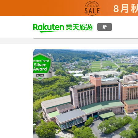
t
新
總覽
客房與方案
評語
設施
o
p
P
a
g
e
_
s
e
a
r
c
h