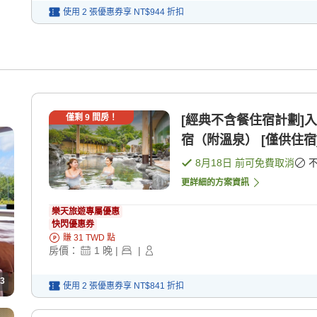
使用 2 張優惠券享
NT$944
折扣
僅剩
9
間房！
[經典不含餐住宿計劃]
宿（附溫泉） [僅供住宿
8月18日
前可免費取消
更詳細的方案資訊
樂天旅遊專屬優惠
快閃優惠券
賺
31
TWD
點
房價：
1
晚
|
|
3
使用 2 張優惠券享
NT$841
折扣