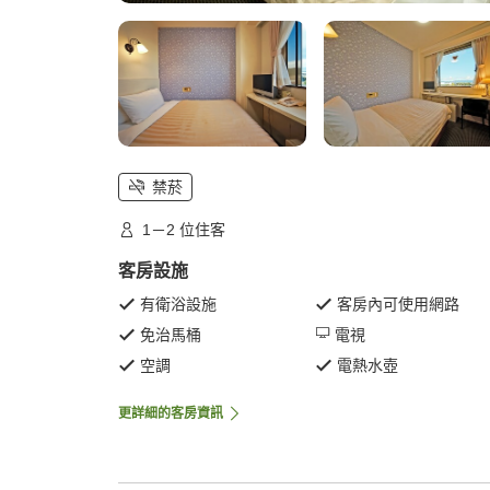
禁菸
1－2 位住客
客房設施
有衛浴設施
客房內可使用網路
免治馬桶
電視
空調
電熱水壺
更詳細的客房資訊