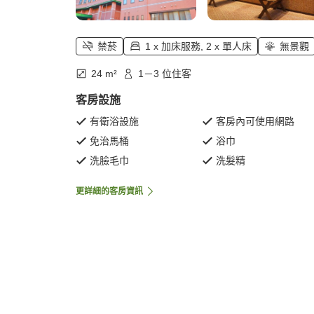
禁菸
1 x 加床服務, 2 x 單人床
無景觀
24 m²
1－3 位住客
客房設施
有衛浴設施
客房內可使用網路
免治馬桶
浴巾
洗臉毛巾
洗髮精
更詳細的客房資訊