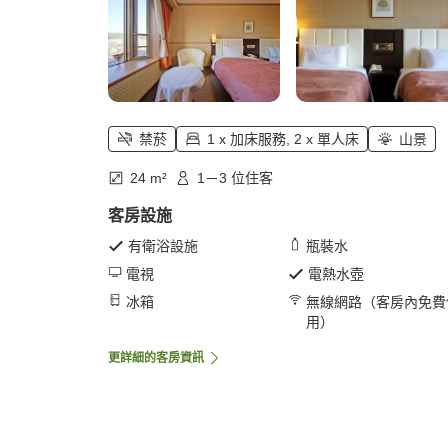
禁菸
1 x 加床服務, 2 x 單人床
山景
24 m²
1－3 位住客
客房設施
有衛浴設施
瓶裝水
電視
電熱水壺
冰箱
無線網路（客房內免費
用）
更詳細的客房資訊