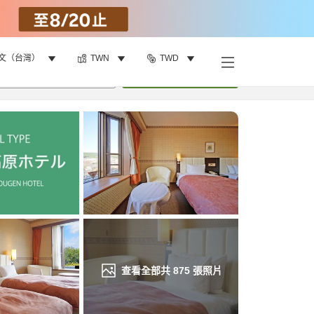
文（台灣）
TWN
TWD
找客房
•
1
間房
重新搜尋
查看全部共
875
張照片