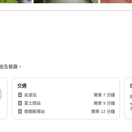
施及餐廳。
交通
岩波站
開車
7
分鐘
富士岡站
開車
9
分鐘
南御殿場站
開車
12
分鐘