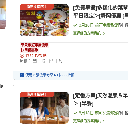
僅剩
9
間房！
[免費早餐]多樣化的菜
平日限定＞[靜岡優惠 [早
8月18日
前可免費取消
更詳細的方案資訊
樂天旅遊專屬優惠
快閃優惠券
賺
32
TWD
點
房價：
1
晚
|
|
使用 2 張優惠券享
NT$865
折扣
使
僅剩
9
間房！
[定番方案]天然溫泉＆
＞ [早餐]
8月18日
前可免費取消
更詳細的方案資訊