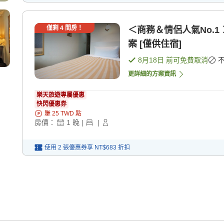
僅剩
4
間房！
＜商務＆情侶人氣No.
案 [僅供住宿]
8月18日
前可免費取消
更詳細的方案資訊
樂天旅遊專屬優惠
快閃優惠券
賺
25
TWD
點
房價：
1
晚
|
|
使用 2 張優惠券享
NT$683
折扣