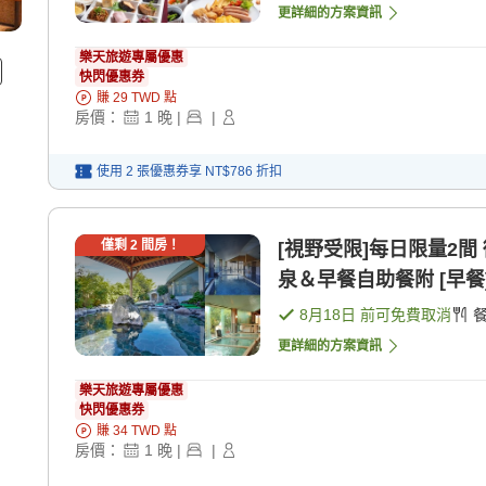
更詳細的方案資訊
樂天旅遊專屬優惠
快閃優惠券
賺
29
TWD
點
房價：
1
晚
|
|
使用 2 張優惠券享
NT$786
折扣
僅剩
2
間房！
[視野受限]每日限量2
泉＆早餐自助餐附 [早餐
8月18日
前可免費取消
更詳細的方案資訊
樂天旅遊專屬優惠
快閃優惠券
賺
34
TWD
點
房價：
1
晚
|
|