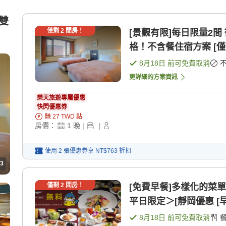
店雙
僅剩
2
間房！
[景觀有限]每日限量2
格！不含餐住宿方案 [僅
8月18日
前可免費取消
更詳細的方案資訊
樂天旅遊專屬優惠
快閃優惠券
賺
27
TWD
點
房價：
1
晚
|
|
使用 2 張優惠券享
NT$763
折扣
3
僅剩
2
間房！
[免費早餐]多樣化的菜
平日限定＞[靜岡優惠 [早
8月18日
前可免費取消