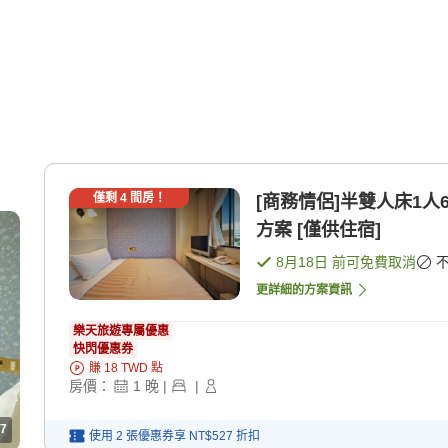
僅剩
4
間房！
[商務情侶]半雙人床1人
方案 [僅供住宿]
8月18日
前可免費取消
更詳細的方案資訊
樂天旅遊專屬優惠
快閃優惠券
賺
18
TWD
點
房價：
1
晚
|
|
7
使用 2 張優惠券享
NT$527
折扣