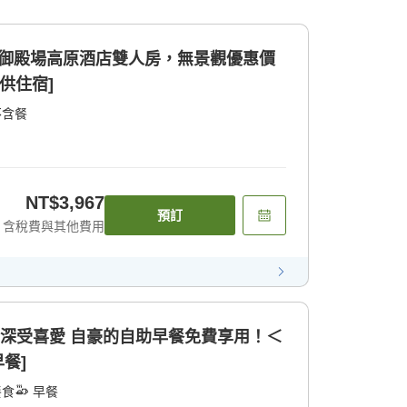
間 御殿場高原酒店雙人房，無景觀優惠價
供住宿]
不含餐
NT$3,967
預訂
含稅費與其他費用
單深受喜愛 自豪的自助早餐免費享用！＜
餐]
餐食
早餐