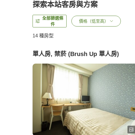
探索本站客房與方案
全部篩選條
價格（低至高）
件
14
種房型
單人房, 禁菸 (Brush Up 單人房)