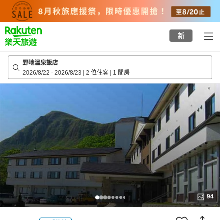
to
top
page
新
野地溫泉飯店
2026/8/22
-
2026/8/23
|
2 位住客
|
1 間房
94