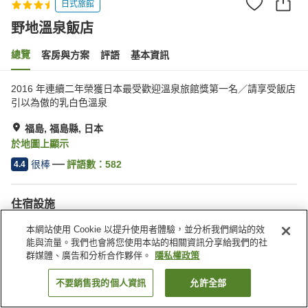
日式旅館
野地溫泉飯店
總覽
客房與方案
評語
基本資訊
2016 年連續二年榮獲日本最受歡迎溫泉旅館獎第一名／請享受飯店
引以為傲的乳白色溫泉
福島, 福島縣, 日本
於地圖上顯示
很棒
評語數：
582
4.4
住宿設施
停車場
三溫暖
本網站使用 Cookie 以提升使用者體驗，並分析我們網站的效
Spa／美容沙龍
休息室
能與流量。我們也會將您使用本站的相關資訊分享給我們的社
群媒體、廣告和分析合作夥伴。
隱私權政策
首頁
日本
福島縣
福島
野地溫泉飯店
不要銷售我的個人資訊
允許全部
找客房