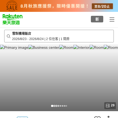
to
top
page
新
雪梨機場飯店
2026/8/23
-
2026/8/24
|
2 位住客
|
1 間房
29