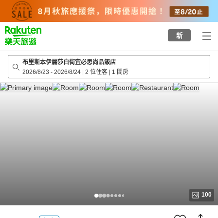
to
top
page
新
布里斯本伊麗莎白街宜必思尚品飯店
2026/8/23
-
2026/8/24
|
2 位住客
|
1 間房
100