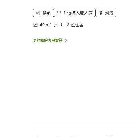
禁菸
1 張特大雙人床
河景
40 m²
1－3 位住客
更詳細的客房資訊