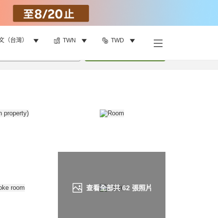
文（台灣）
TWN
TWD
找客房
•
1
間房
重新搜尋
查看全部共
62
張照片