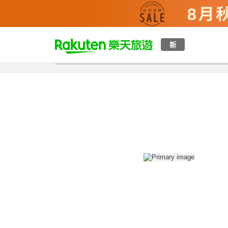
t
新
總覽
客房與方案
評語
設施
o
p
P
a
g
e
_
s
e
a
r
c
h