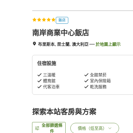
飯店
南岸商業中心飯店
布里斯本, 昆士蘭, 澳大利亞
於地圖上顯示
住宿設施
三溫暖
全館禁菸
體育館
室內保險箱
代客泊車
乾洗服務
探索本站客房與方案
全部篩選條
價格（低至高）
件