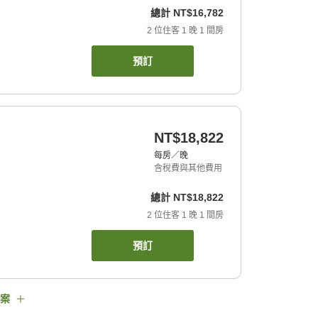
總計
NT$16,782
2
位住客
1
晚
1
間房
預訂
NT$18,822
每房／晚
含稅費與其他費用
總計
NT$18,822
2
位住客
1
晚
1
間房
預訂
案