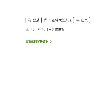
禁菸
1 張特大雙人床
山景
40 m²
1－3 位住客
更詳細的客房資訊