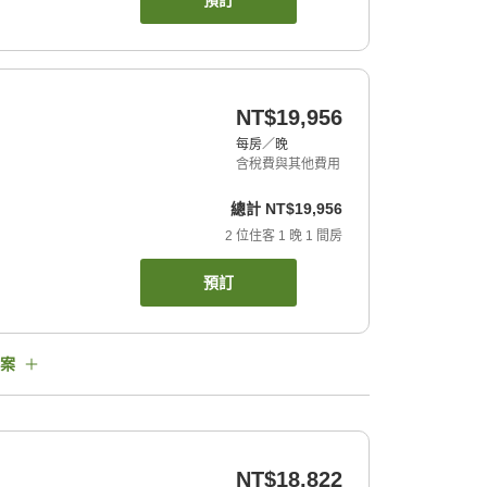
預訂
NT$19,956
每房／晚
含稅費與其他費用
總計
NT$19,956
2
位住客
1
晚
1
間房
預訂
案
NT$18,822