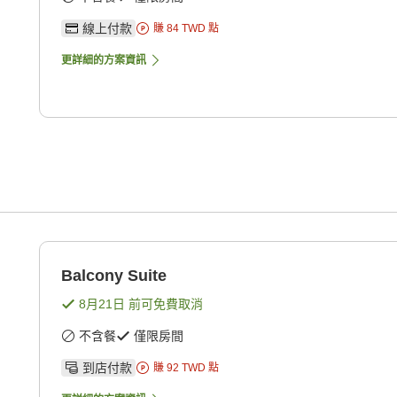
線上付款
賺
84
TWD
點
更詳細的方案資訊
Balcony Suite
8月21日
前可免費取消
不含餐
僅限房間
到店付款
賺
92
TWD
點