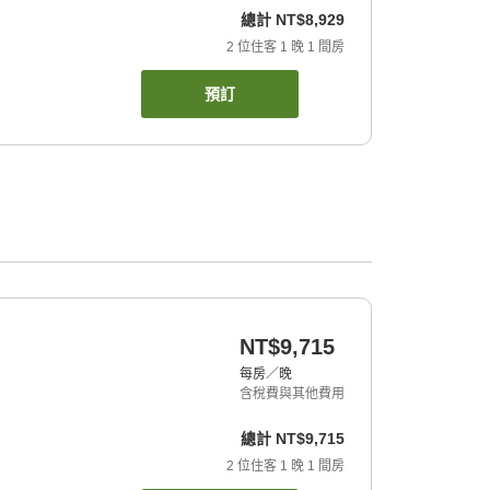
總計
NT$8,929
2
位住客
1
晚
1
間房
預訂
NT$9,715
每房／晚
含稅費與其他費用
總計
NT$9,715
2
位住客
1
晚
1
間房