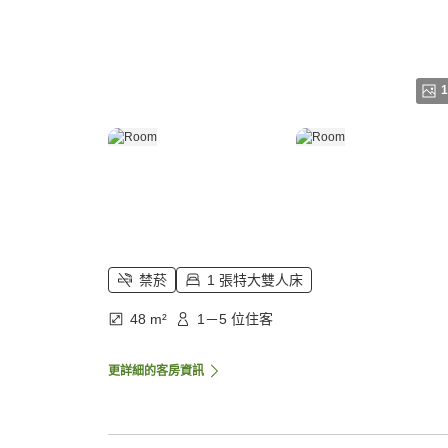
1
禁菸
1 張特大雙人床
48 m²
1－5 位住客
更詳細的客房資訊