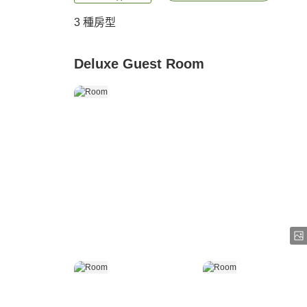
3
種房型
Deluxe Guest Room