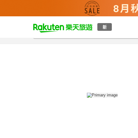
t
新
總覽
客房與方案
評語
設施
o
p
P
a
g
e
_
s
e
a
r
c
h