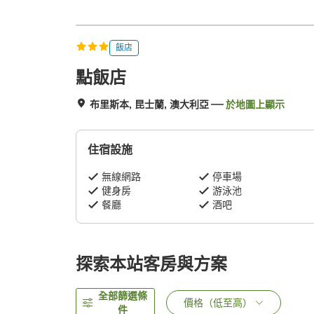
飯店
點飯店
布里斯本, 昆士蘭, 澳大利亞
於地圖上顯示
住宿設施
無線網路
停車場
健身房
游泳池
餐廳
酒吧
探索本站客房與方案
全部篩選條
價格（低至高）
件