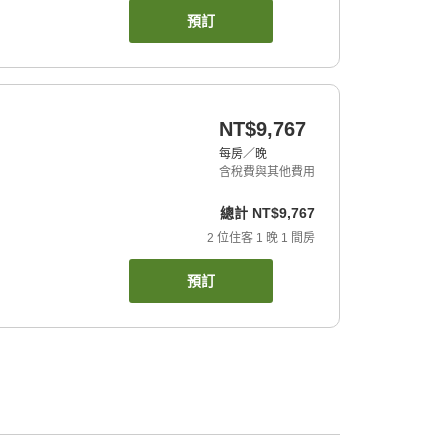
預訂
NT$9,767
每房／晚
含稅費與其他費用
總計
NT$9,767
2
位住客
1
晚
1
間房
預訂