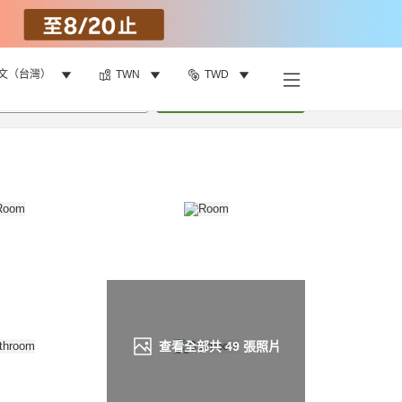
文（台灣）
TWN
TWD
找客房
•
1
間房
重新搜尋
查看全部共
49
張照片