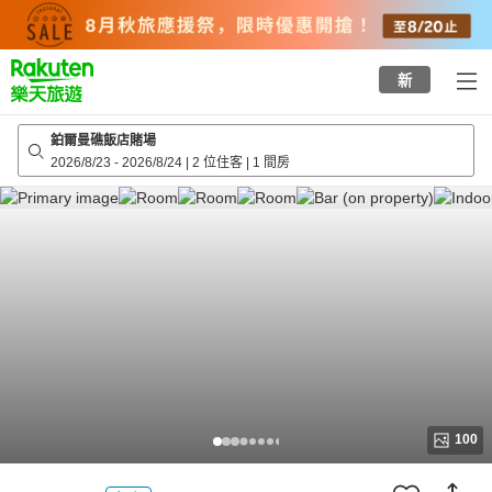
to
top
page
新
鉑爾曼礁飯店賭場
2026/8/23
-
2026/8/24
|
2 位住客
|
1 間房
100