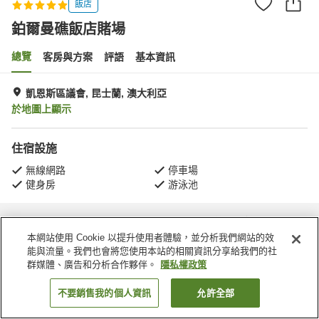
飯店
鉑爾曼礁飯店賭場
總覽
客房與方案
評語
基本資訊
凱恩斯區議會, 昆士蘭, 澳大利亞
於地圖上顯示
住宿設施
無線網路
停車場
健身房
游泳池
首頁
澳大利亞
昆士蘭
凱恩斯區議會
鉑爾曼礁飯店賭場
本網站使用 Cookie 以提升使用者體驗，並分析我們網站的效
能與流量。我們也會將您使用本站的相關資訊分享給我們的社
群媒體、廣告和分析合作夥伴。
隱私權政策
不要銷售我的個人資訊
允許全部
找客房