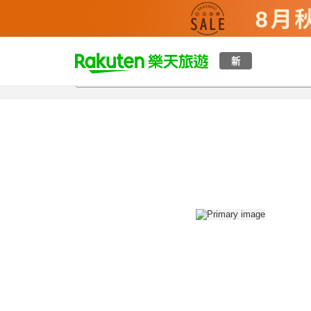
t
新
總覽
客房與方案
評語
設施
o
p
P
a
g
e
_
s
e
a
r
c
h