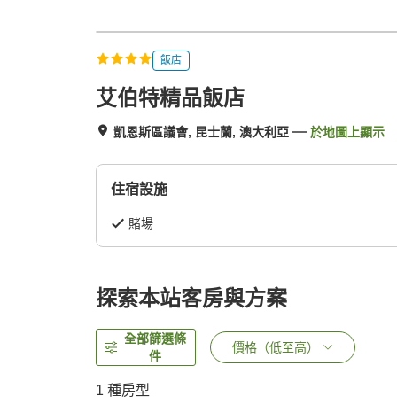
飯店
艾伯特精品飯店
凱恩斯區議會, 昆士蘭, 澳大利亞
於地圖上顯示
住宿設施
賭場
探索本站客房與方案
全部篩選條
價格（低至高）
件
1 種房型