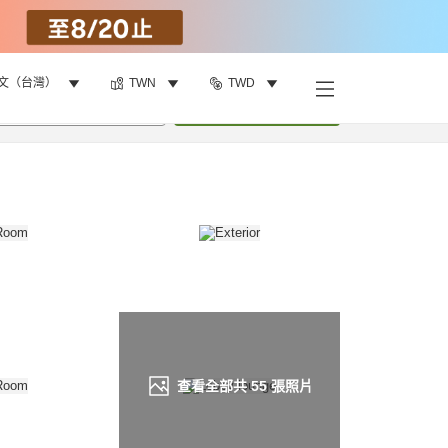
文（台灣）
TWN
TWD
找客房
•
1
間房
重新搜尋
查看全部共
55
張照片