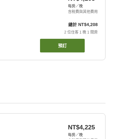
每房／晚
含稅費與其他費用
總計
NT$4,208
2
位住客
1
晚
1
間房
預訂
NT$4,225
每房／晚