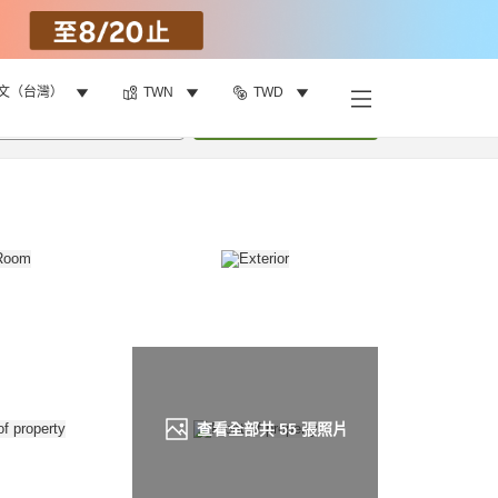
文（台灣）
TWN
TWD
找客房
•
1
間房
重新搜尋
查看全部共
55
張照片