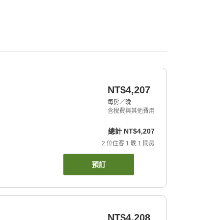
NT$4,207
每房／晚
含稅費與其他費用
總計
NT$4,207
2
位住客
1
晚
1
間房
預訂
NT$4,208