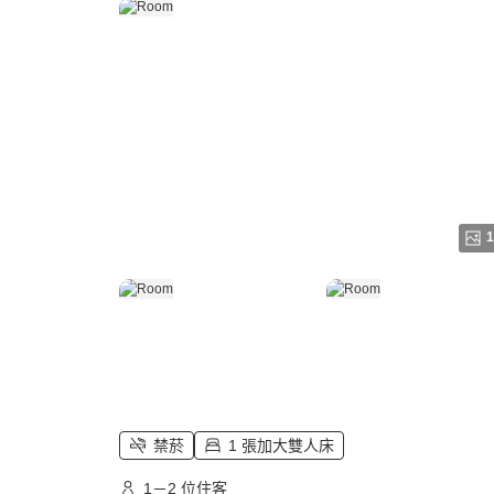
1
禁菸
1 張加大雙人床
1－2 位住客