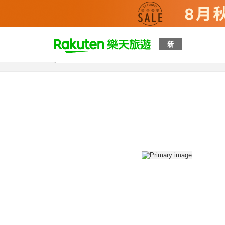
t
新
總覽
客房與方案
評語
設施
o
p
P
a
g
e
_
s
e
a
r
c
h