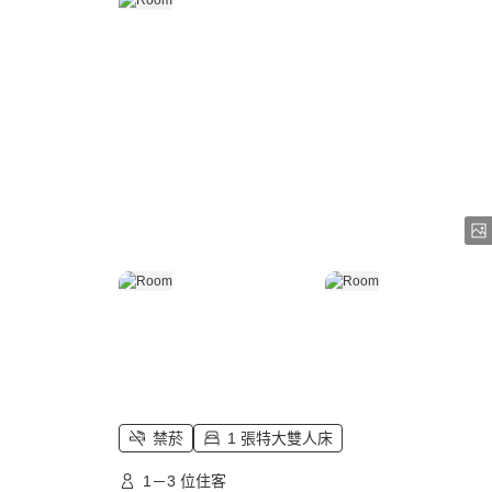
禁菸
1 張特大雙人床
1－3 位住客