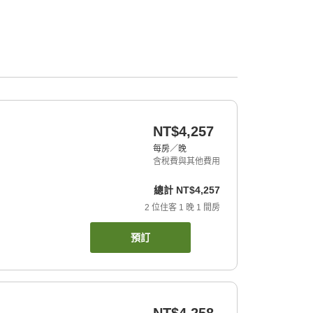
NT$4,257
每房／晚
含稅費與其他費用
總計
NT$4,257
2
位住客
1
晚
1
間房
預訂