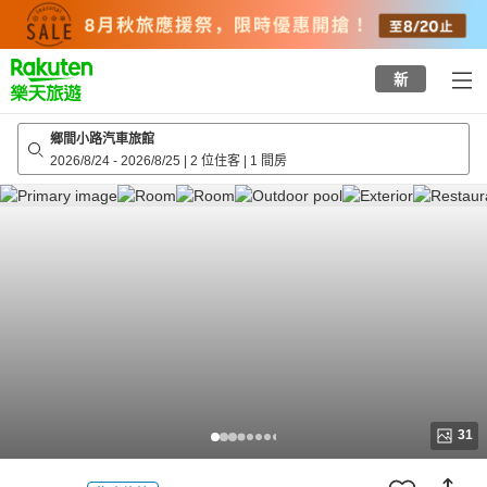
to
top
page
新
鄉間小路汽車旅館
2026/8/24
-
2026/8/25
|
2 位住客
|
1 間房
31