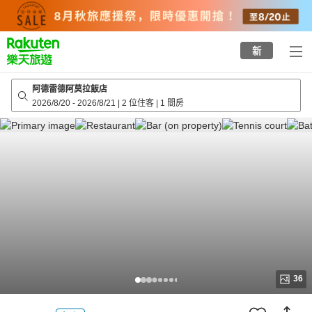
to
top
page
新
阿德雷德阿莫拉飯店
2026/8/20
-
2026/8/21
|
2 位住客
|
1 間房
36