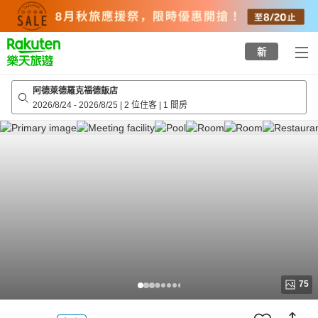
to
top
page
新
阿德萊德羅克福德飯店
2026/8/24
-
2026/8/25
|
2 位住客
|
1 間房
75