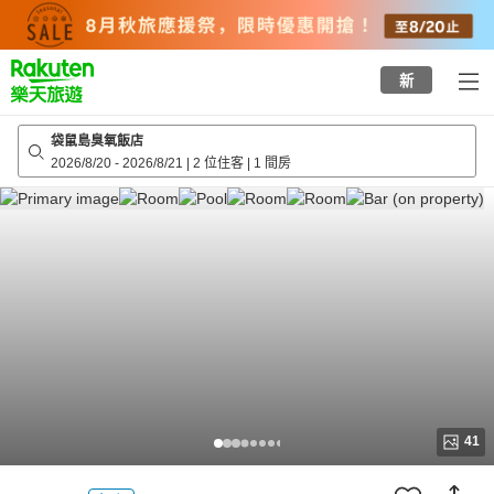
to
top
page
新
袋鼠島臭氧飯店
2026/8/20
-
2026/8/21
|
2 位住客
|
1 間房
41