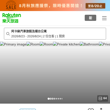
to
top
page
新
阿卡納汽車旅館及陽台公寓
2026/8/23
-
2026/8/24
|
2 位住客
|
1 間房
64