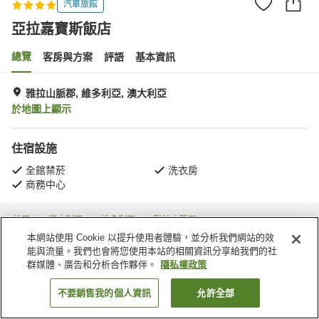
汽車旅館
亞拉嘉寶斯飯店
總覽
客房與方案
評語
基本資訊
雅拉山脈郡, 維多利亞, 澳大利亞
於地圖上顯示
住宿設施
全館禁菸
洗衣房
商務中心
首頁
澳大利亞
維多利亞
雅拉山脈郡
Shire of Yarra Ranges
亞拉嘉寶斯飯店
本網站使用 Cookie 以提升使用者體驗，並分析我們網站的效
能與流量。我們也會將您使用本站的相關資訊分享給我們的社
群媒體、廣告和分析合作夥伴。
隱私權政策
不要銷售我的個人資訊
允許全部
找客房