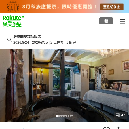
to
top
page
新
磨坊閣樓精品飯店
2026/8/24
-
2026/8/25
|
2 位住客
|
1 間房
42