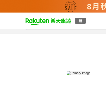
t
新
總覽
客房與方案
評語
設施
o
p
P
a
g
e
_
s
e
a
r
c
h