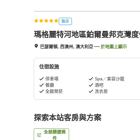
飯店
瑪格麗特河地區鉑爾曼邦克灣度
巴瑟爾頓, 西澳州, 澳大利亞
於地圖上顯示
住宿設施
停車場
Spa／美容沙龍
餐廳
酒吧
全館禁菸
洗衣房
探索本站客房與方案
全部篩選條
件