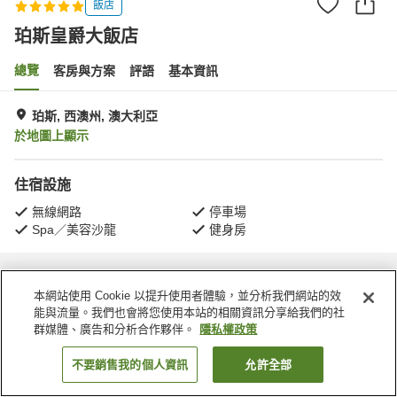
飯店
珀斯皇爵大飯店
總覽
客房與方案
評語
基本資訊
珀斯, 西澳州, 澳大利亞
於地圖上顯示
住宿設施
無線網路
停車場
Spa／美容沙龍
健身房
首頁
澳大利亞
西澳州
珀斯
珀斯皇爵大飯店
本網站使用 Cookie 以提升使用者體驗，並分析我們網站的效
能與流量。我們也會將您使用本站的相關資訊分享給我們的社
群媒體、廣告和分析合作夥伴。
隱私權政策
不要銷售我的個人資訊
允許全部
找客房