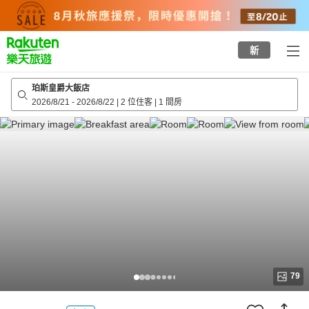
to
top
page
新
珀斯皇爵大飯店
2026/8/21
-
2026/8/22
|
2 位住客
|
1 間房
79