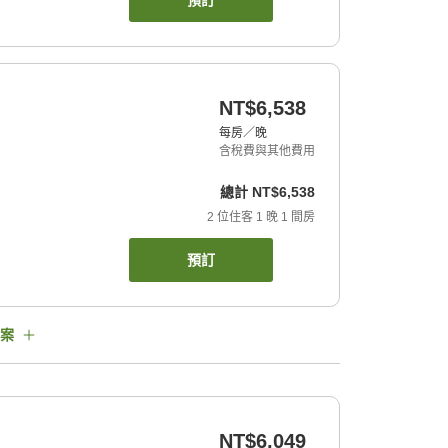
預訂
NT$6,538
每房／晚
含稅費與其他費用
總計
NT$6,538
2
位住客
1
晚
1
間房
預訂
案
NT$6,049