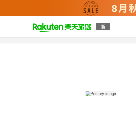
t
新
總覽
客房與方案
評語
設施
o
p
P
a
g
e
_
s
e
a
r
c
h