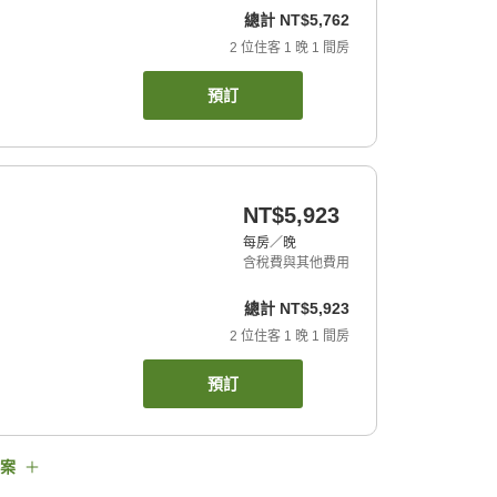
總計
NT$5,762
2
位住客
1
晚
1
間房
預訂
NT$5,923
每房／晚
含稅費與其他費用
總計
NT$5,923
2
位住客
1
晚
1
間房
預訂
案