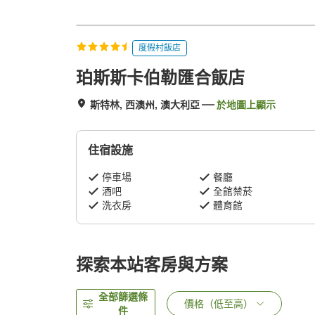
度假村飯店
珀斯斯卡伯勒匯合飯店
斯特林, 西澳州, 澳大利亞
於地圖上顯示
住宿設施
停車場
餐廳
酒吧
全館禁菸
洗衣房
體育館
探索本站客房與方案
全部篩選條
價格（低至高）
件