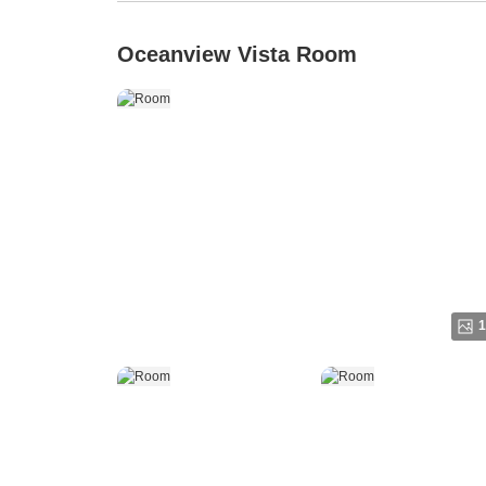
Oceanview Vista Room
1