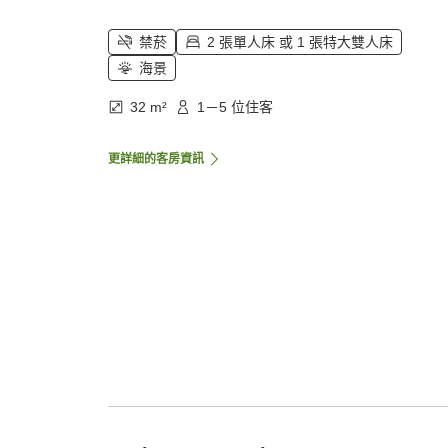
禁菸
2 張單人床 或 1 張特大雙人床
海景
32 m²
1－5 位住客
更詳細的客房資訊