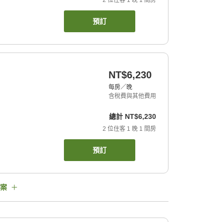
2
位住客
1
晚
1
間房
預訂
NT$6,230
每房／晚
含稅費與其他費用
總計
NT$6,230
2
位住客
1
晚
1
間房
預訂
案