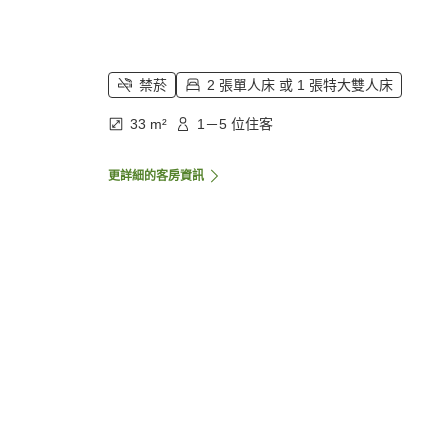
禁菸
2 張單人床 或 1 張特大雙人床
33 m²
1－5 位住客
更詳細的客房資訊