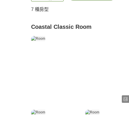
7
種房型
Coastal Classic Room