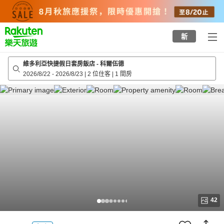
to
top
page
新
維多利亞快捷假日套房飯店 - 科爾伍德
2026/8/22
-
2026/8/23
|
2 位住客
|
1 間房
42