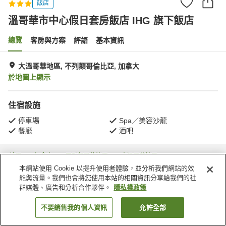
飯店
溫哥華市中心假日套房飯店 IHG 旗下飯店
總覽
客房與方案
評語
基本資訊
大溫哥華地區, 不列顛哥倫比亞, 加拿大
於地圖上顯示
住宿設施
停車場
Spa／美容沙龍
餐廳
酒吧
首頁
加拿大
不列顛哥倫比亞
大溫哥華地區
溫哥華市中心假日套房飯店 IHG 旗下飯店
本網站使用 Cookie 以提升使用者體驗，並分析我們網站的效
能與流量。我們也會將您使用本站的相關資訊分享給我們的社
群媒體、廣告和分析合作夥伴。
隱私權政策
不要銷售我的個人資訊
允許全部
找客房