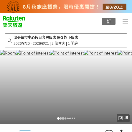
to
top
page
新
溫哥華市中心假日套房飯店 IHG 旗下飯店
2026/8/20
-
2026/8/21
|
2 位住客
|
1 間房
15