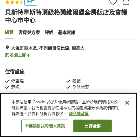
飯店
貝斯特韋斯特頂級格蘭維爾堡套房飯店及會議
中心市中心
總覽
客房與方案
評語
基本資訊
大溫哥華地區, 不列顛哥倫比亞, 加拿大
於地圖上顯示
住宿設施
停車場
餐廳
酒吧
全館禁菸
本網站使用 Cookie 以提升使用者體驗，並分析我們網站的效
首頁
加拿大
不列顛哥倫比亞
大溫哥華地區
能與流量。我們也會將您使用本站的相關資訊分享給我們的社
貝斯特韋斯特頂級格蘭維爾堡套房飯店及會議中心市中心
群媒體、廣告和分析合作夥伴。
隱私權政策
不要銷售我的個人資訊
允許全部
找客房