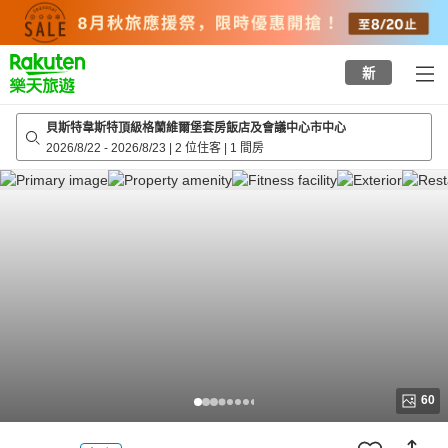
to
top
page
新
貝斯特韋斯特頂級格蘭維爾堡套房飯店及會議中心市中心
2026/8/22
-
2026/8/23
|
2 位住客
|
1 間房
60