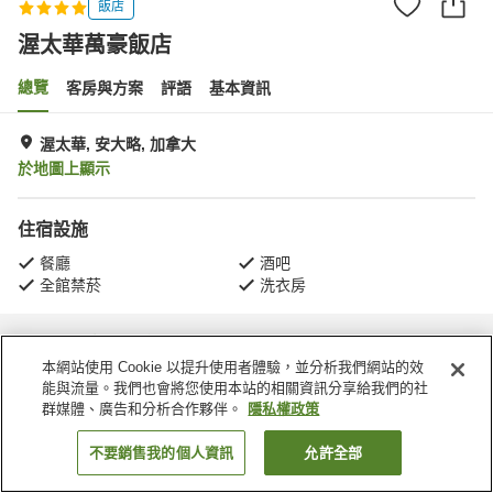
飯店
渥太華萬豪飯店
總覽
客房與方案
評語
基本資訊
渥太華, 安大略, 加拿大
於地圖上顯示
住宿設施
餐廳
酒吧
全館禁菸
洗衣房
首頁
加拿大
安大略
渥太華
渥太華萬豪飯店
本網站使用 Cookie 以提升使用者體驗，並分析我們網站的效
能與流量。我們也會將您使用本站的相關資訊分享給我們的社
群媒體、廣告和分析合作夥伴。
隱私權政策
不要銷售我的個人資訊
允許全部
找客房