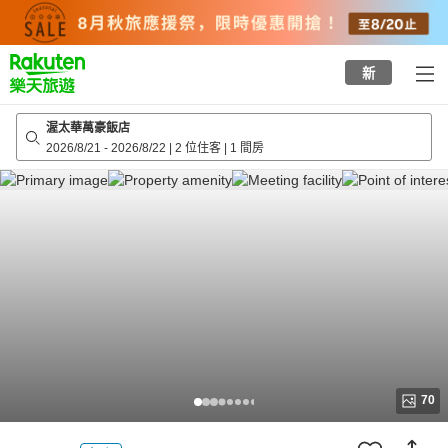
to
top
page
新
渥太華萬豪飯店
2026/8/21
-
2026/8/22
|
2 位住客
|
1 間房
70