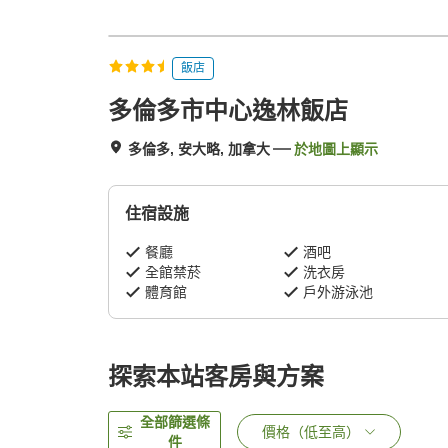
飯店
多倫多市中心逸林飯店
多倫多, 安大略, 加拿大
於地圖上顯示
住宿設施
餐廳
酒吧
全館禁菸
洗衣房
體育館
戶外游泳池
探索本站客房與方案
全部篩選條
價格（低至高）
件