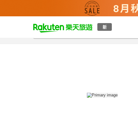
t
新
總覽
客房與方案
評語
設施
o
p
P
a
g
e
_
s
e
a
r
c
h