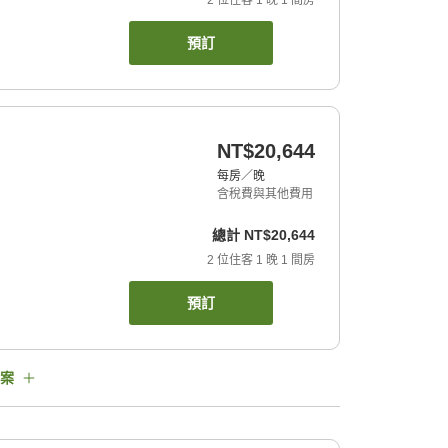
2
位住客
1
晚
1
間房
預訂
NT$20,644
每房／晚
含稅費與其他費用
總計
NT$20,644
2
位住客
1
晚
1
間房
預訂
案