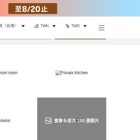
文（台灣）
TWN
TWD
找客房
•
1
間房
重新搜尋
查看全部共
100
張照片