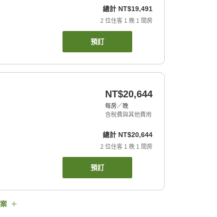
總計
NT$19,491
2
位住客
1
晚
1
間房
預訂
NT$20,644
每房／晚
含稅費與其他費用
總計
NT$20,644
2
位住客
1
晚
1
間房
預訂
案