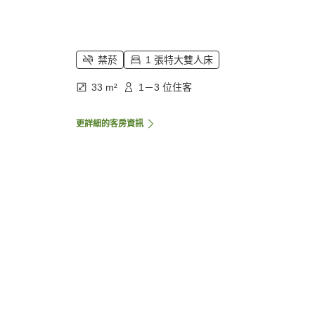
禁菸
1 張特大雙人床
33 m²
1－3 位住客
更詳細的客房資訊