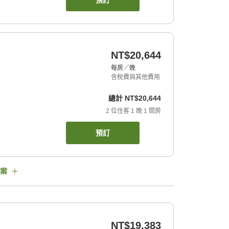
預訂
NT$20,644
每房／晚
含稅費與其他費用
總計
NT$20,644
2
位住客
1
晚
1
間房
預訂
案
NT$19,383