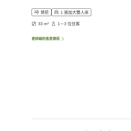
禁菸
1 張加大雙人床
33 m²
1－3 位住客
更詳細的客房資訊