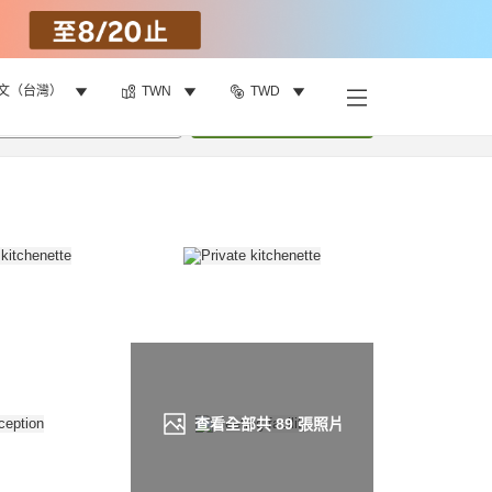
文（台灣）
TWN
TWD
找客房
•
1
間房
重新搜尋
查看全部共
89
張照片