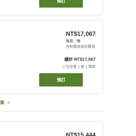
預訂
NT$17,067
每房／晚
含稅費與其他費用
總計
NT$17,067
2
位住客
1
晚
1
間房
預訂
案
NT$15,444