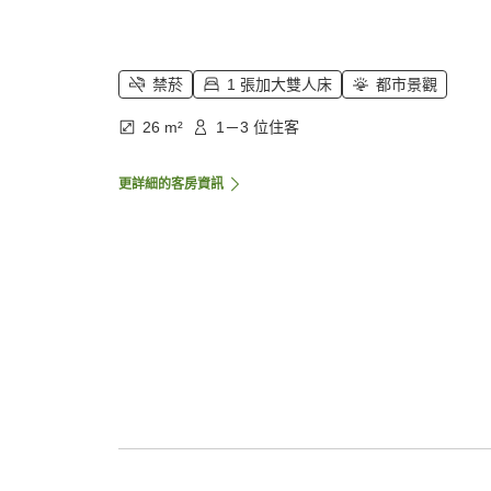
禁菸
1 張加大雙人床
都市景觀
26 m²
1－3 位住客
更詳細的客房資訊