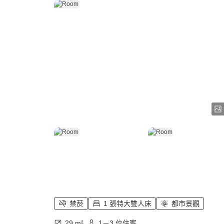
禁菸
1 張特大雙人床
都市景觀
29 m²
1－3 位住客