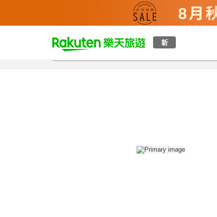
t
新
總覽
客房與方案
評語
設施
o
p
P
a
g
e
_
s
e
a
r
c
h