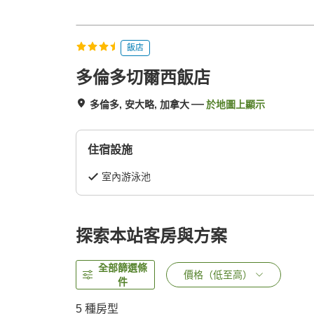
飯店
多倫多切爾西飯店
多倫多, 安大略, 加拿大
於地圖上顯示
住宿設施
室內游泳池
探索本站客房與方案
全部篩選條
價格（低至高）
件
5
種房型