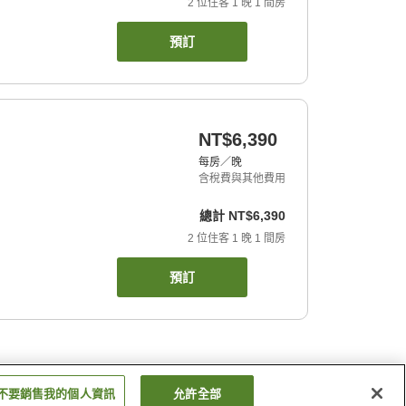
2
位住客
1
晚
1
間房
預訂
NT$6,390
每房／晚
含稅費與其他費用
總計
NT$6,390
2
位住客
1
晚
1
間房
預訂
不要銷售我的個人資訊
允許全部