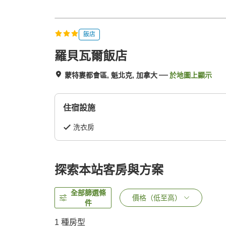
飯店
羅貝瓦爾飯店
蒙特婁都會區, 魁北克, 加拿大
於地圖上顯示
住宿設施
洗衣房
探索本站客房與方案
全部篩選條
價格（低至高）
件
1 種房型