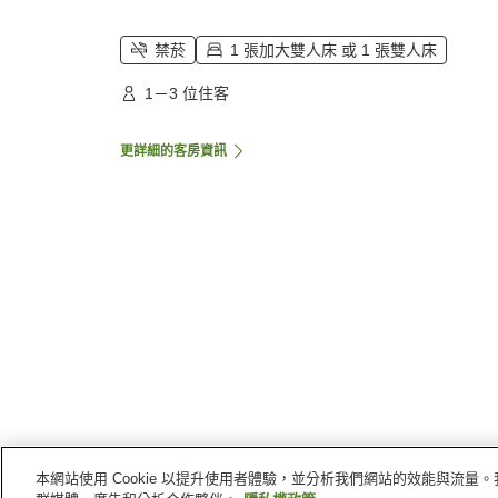
禁菸
1 張加大雙人床 或 1 張雙人床
1－3 位住客
更詳細的客房資訊
本網站使用 Cookie 以提升使用者體驗，並分析我們網站的效能與流
首頁
加拿大
魁北克
蒙特婁都會區
羅貝瓦爾飯