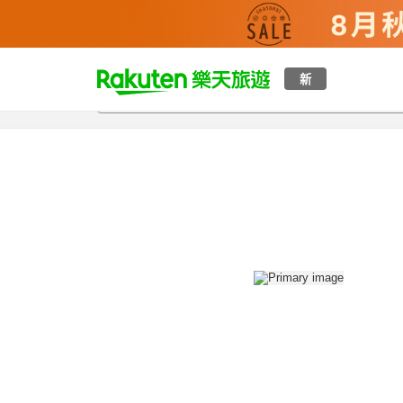
t
新
總覽
客房與方案
評語
設施
o
p
P
a
g
e
_
s
e
a
r
c
h