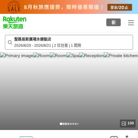
to
top
page
新
聖路易斯廣場水療飯店
2026/8/20
-
2026/8/21
|
2 位住客
|
1 間房
100