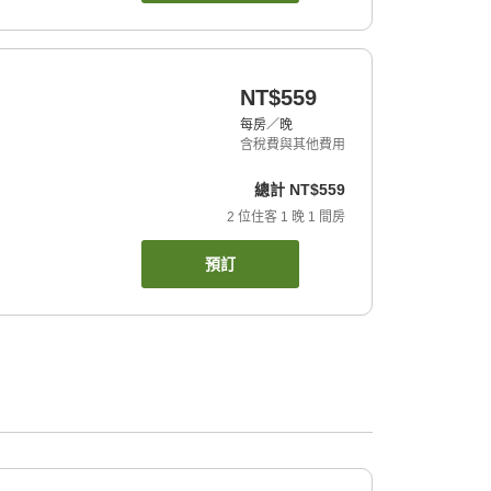
NT$559
每房／晚
含稅費與其他費用
總計
NT$559
2
位住客
1
晚
1
間房
預訂