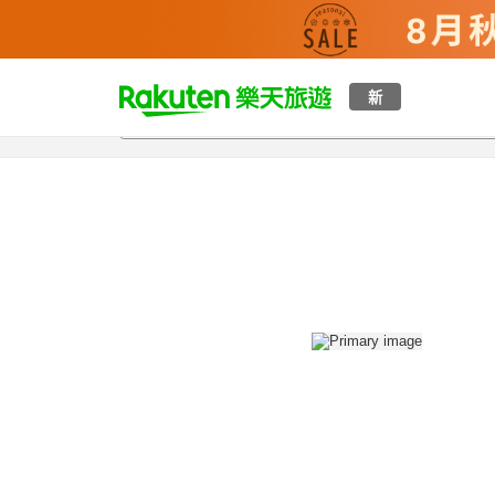
t
新
總覽
客房與方案
評語
設施
o
p
P
a
g
e
_
s
e
a
r
c
h