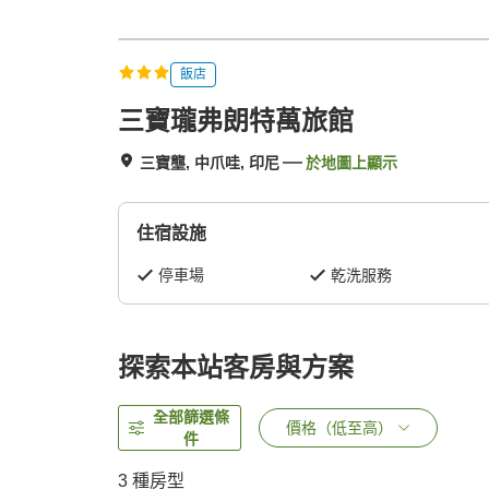
飯店
三寶瓏弗朗特萬旅館
三寶壟, 中爪哇, 印尼
於地圖上顯示
住宿設施
停車場
乾洗服務
探索本站客房與方案
全部篩選條
價格（低至高）
件
3
種房型