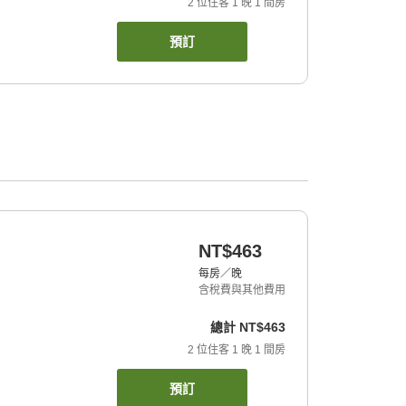
2
位住客
1
晚
1
間房
預訂
NT$463
每房／晚
含稅費與其他費用
總計
NT$463
2
位住客
1
晚
1
間房
預訂