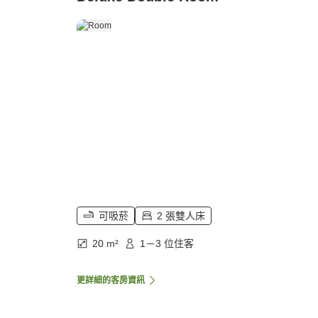
可吸菸
2 張雙人床
20 m²
1－3 位住客
更詳細的客房資訊