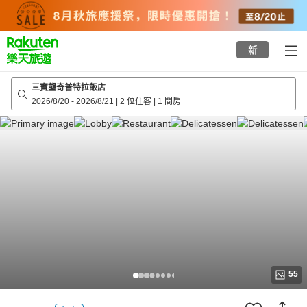
to
top
page
新
三寶壟奇普特拉飯店
2026/8/20
-
2026/8/21
|
2 位住客
|
1 間房
55