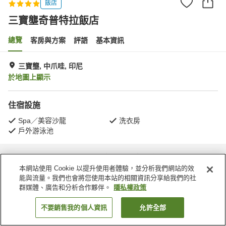
飯店
三寶壟奇普特拉飯店
總覽
客房與方案
評語
基本資訊
三寶壟, 中爪哇, 印尼
於地圖上顯示
住宿設施
Spa／美容沙龍
洗衣房
戶外游泳池
首頁
印尼
中爪哇
三寶壟
三寶壟奇普特拉飯店
本網站使用 Cookie 以提升使用者體驗，並分析我們網站的效
能與流量。我們也會將您使用本站的相關資訊分享給我們的社
群媒體、廣告和分析合作夥伴。
隱私權政策
不要銷售我的個人資訊
允許全部
找客房