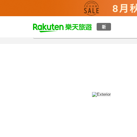
t
新
總覽
客房與方案
評語
設施
o
p
P
a
g
e
_
s
e
a
r
c
h