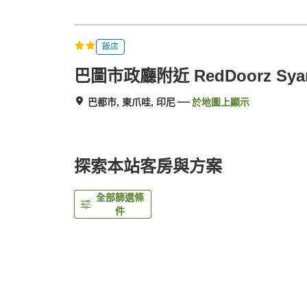
飯店
巴圖市政廳附近 RedDoorz Syar
巴都市, 東爪哇, 印尼
於地圖上顯示
探索本站客房與方案
全部篩選條
件