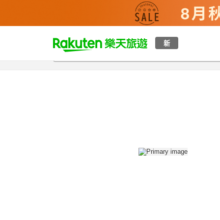
t
新
總覽
客房與方案
評語
設施
o
p
P
a
g
e
_
s
e
a
r
c
h