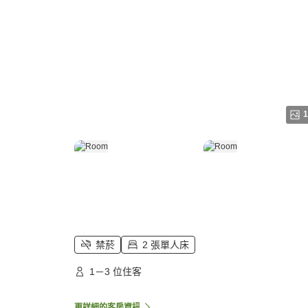
1
禁菸
2 張單人床
1－3 位住客
更詳細的客房資訊