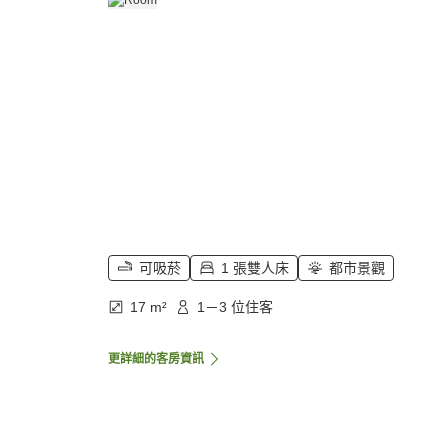
可吸菸
1 張雙人床
都市景觀
17 m²
1－3 位住客
更詳細的客房資訊