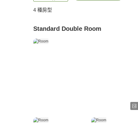
4
種房型
Standard Double Room