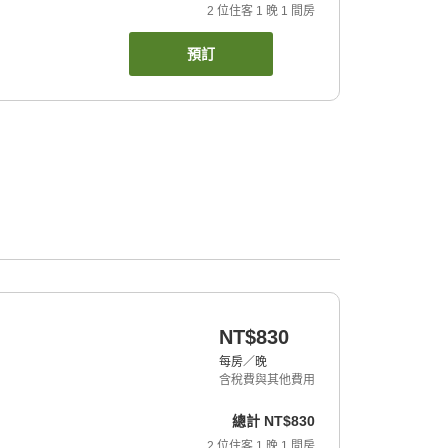
2
位住客
1
晚
1
間房
預訂
NT$830
每房／晚
含稅費與其他費用
總計
NT$830
2
位住客
1
晚
1
間房