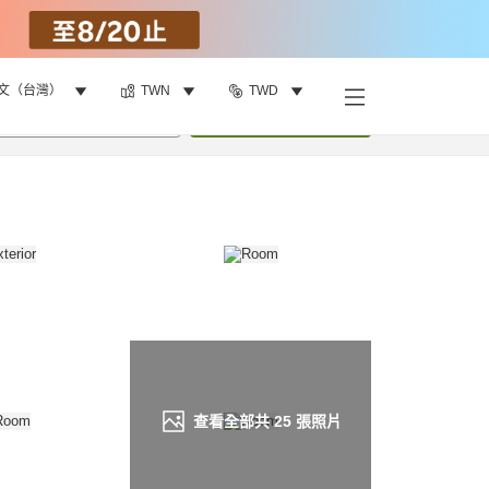
文（台灣）
TWN
TWD
找客房
•
1
間房
重新搜尋
查看全部共
25
張照片