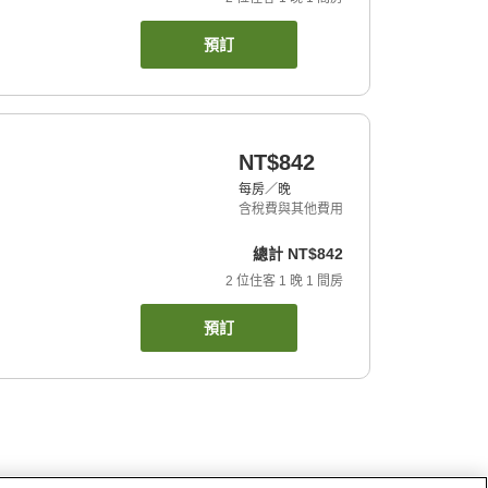
預訂
NT$842
每房／晚
含稅費與其他費用
總計
NT$842
2
位住客
1
晚
1
間房
預訂