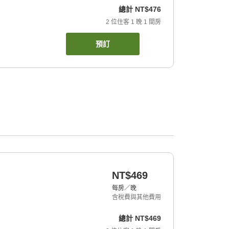
總計
NT$476
2
位住客
1
晚
1
間房
預訂
NT$469
每房／晚
含稅費與其他費用
總計
NT$469