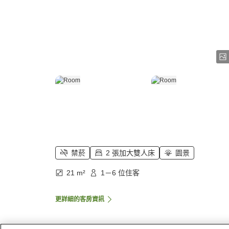
禁菸
2 張加大雙人床
園景
21 m²
1－6 位住客
更詳細的客房資訊