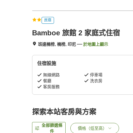
民宿
Bamboe 旅館 2 家庭式住宿
班達楠榜, 楠榜, 印尼
於地圖上顯示
住宿設施
無線網路
停車場
餐廳
洗衣房
客房服務
探索本站客房與方案
全部篩選條
價格（低至高）
件