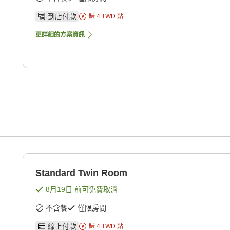
到店付款
賺
4
TWD
點
更詳細的方案資訊
Standard Twin Room
8月19日
前可免費取消
不含餐
僅限房間
線上付款
賺
4
TWD
點