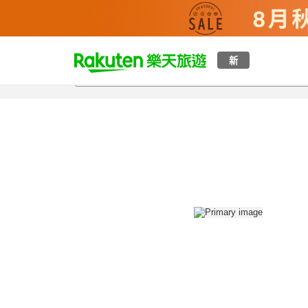
t
新
總覽
客房與方案
評語
設施
o
p
P
a
g
e
_
s
e
a
r
c
h