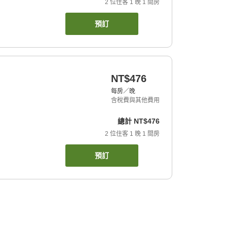
2
位住客
1
晚
1
間房
預訂
NT$476
每房／晚
含稅費與其他費用
總計
NT$476
2
位住客
1
晚
1
間房
預訂