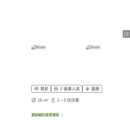
禁菸
2 張單人床
園景
15 m²
1－3 位住客
更詳細的客房資訊