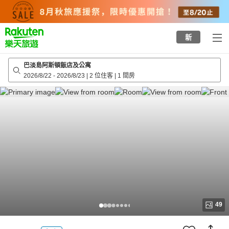
to
top
page
新
巴淡島阿斯頓飯店及公寓
2026/8/22
-
2026/8/23
|
2 位住客
|
1 間房
49