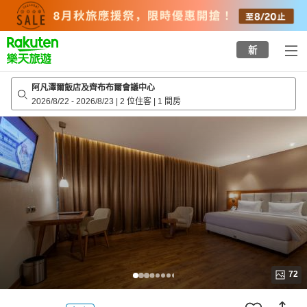
to
top
page
新
阿凡澤爾飯店及齊布布爾會議中心
2026/8/22
-
2026/8/23
|
2 位住客
|
1 間房
72