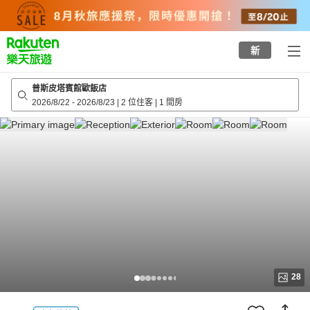
to
top
page
新
普斯皮塔賓館歐飯店
2026/8/22
-
2026/8/23
|
2 位住客
|
1 間房
28