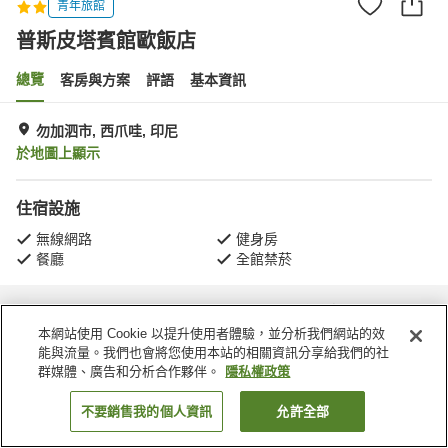
青年旅館
普斯皮塔賓館歐飯店
總覽
客房與方案
評語
基本資訊
勿加泗市, 西爪哇, 印尼
於地圖上顯示
住宿設施
無線網路
健身房
餐廳
全館禁菸
首頁
印尼
西爪哇
勿加泗市
普斯皮塔賓館歐飯店
本網站使用 Cookie 以提升使用者體驗，並分析我們網站的效
能與流量。我們也會將您使用本站的相關資訊分享給我們的社
群媒體、廣告和分析合作夥伴。
隱私權政策
不要銷售我的個人資訊
允許全部
找客房