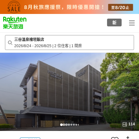
to
top
page
新
三谷溫泉檜垣飯店
2026/8/24
-
2026/8/25
|
2 位住客
|
1 間房
114