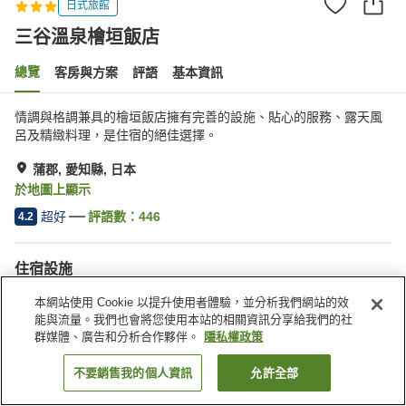
日式旅館
三谷溫泉檜垣飯店
總覽
客房與方案
評語
基本資訊
情調與格調兼具的檜垣飯店擁有完善的設施、貼心的服務、露天風
呂及精緻料理，是住宿的絕佳選擇。
蒲郡, 愛知縣, 日本
於地圖上顯示
超好
評語數：
446
4.2
住宿設施
無線網路
三溫暖
本網站使用 Cookie 以提升使用者體驗，並分析我們網站的效
Spa／美容沙龍
健身房
能與流量。我們也會將您使用本站的相關資訊分享給我們的社
群媒體、廣告和分析合作夥伴。
隱私權政策
首頁
日本
愛知縣
蒲郡
三谷溫泉檜垣飯店
不要銷售我的個人資訊
允許全部
找客房