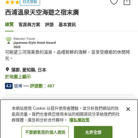
日式旅館
西浦溫泉天空海遊之宿末廣
總覽
客房與方案
評語
基本資訊
可眺望三河灣美景的溫泉。品嚐新鮮的海鮮，並享受療癒的休閒時
光。
蒲郡, 愛知縣, 日本
於地圖上顯示
很棒
評語數：
487
4.3
住宿設施
本網站使用 Cookie 以提升使用者體驗，並分析我們網站的效
停車場
岩盤浴
能與流量。我們也會將您使用本站的相關資訊分享給我們的社
Spa／美容沙龍
休息室
群媒體、廣告和分析合作夥伴。
隱私權政策
不要銷售我的個人資訊
允許全部
找客房
首頁
日本
愛知縣
蒲郡
西浦溫泉天空海遊之宿末廣