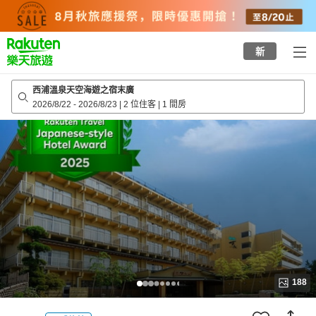
to
top
page
新
西浦溫泉天空海遊之宿末廣
2026/8/22
-
2026/8/23
|
2 位住客
|
1 間房
188