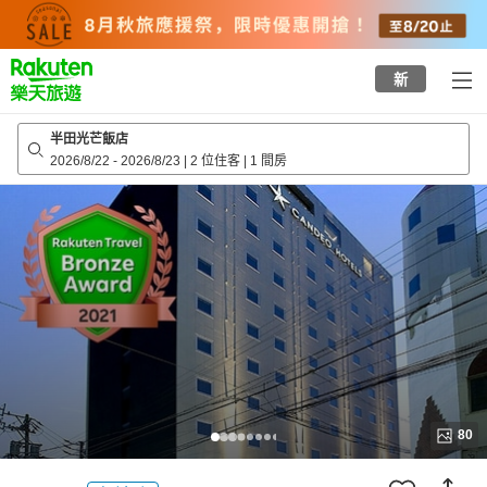
to
top
page
新
半田光芒飯店
2026/8/22
-
2026/8/23
|
2 位住客
|
1 間房
80