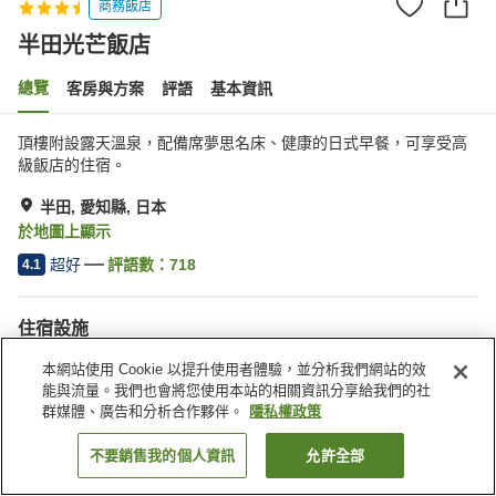
商務飯店
半田光芒飯店
總覽
客房與方案
評語
基本資訊
頂樓附設露天溫泉，配備席夢思名床、健康的日式早餐，可享受高
級飯店的住宿。
半田, 愛知縣, 日本
於地圖上顯示
超好
評語數：
718
4.1
住宿設施
停車場
三溫暖
本網站使用 Cookie 以提升使用者體驗，並分析我們網站的效
Spa／美容沙龍
自動販賣機
能與流量。我們也會將您使用本站的相關資訊分享給我們的社
群媒體、廣告和分析合作夥伴。
隱私權政策
首頁
日本
愛知縣
半田
半田光芒飯店
不要銷售我的個人資訊
允許全部
找客房