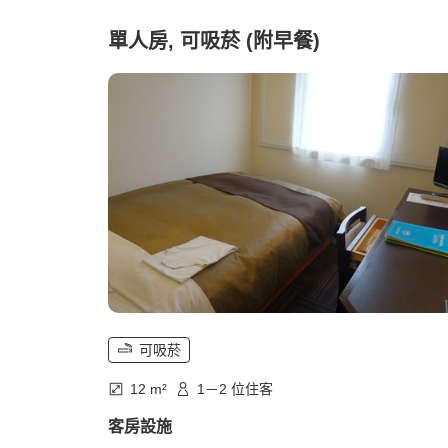
單人房, 可吸菸 (附早餐)
可吸菸
12 m²
1－2 位住客
客房設施