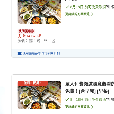
8月18日
前可免費取消
更詳細的方案資訊
快閃優惠券
賺
14
TWD
點
房價：
1
晚
|
|
使用優惠券享
NT$286
折扣
僅剩
8
間房！
單人付費頻道隨意觀看的
免費！[含早餐] [早餐]
8月18日
前可免費取消
更詳細的方案資訊