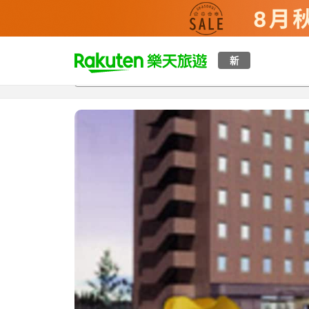
t
新
總覽
客房與方案
評語
設施
o
p
P
a
g
e
_
s
e
a
r
c
h