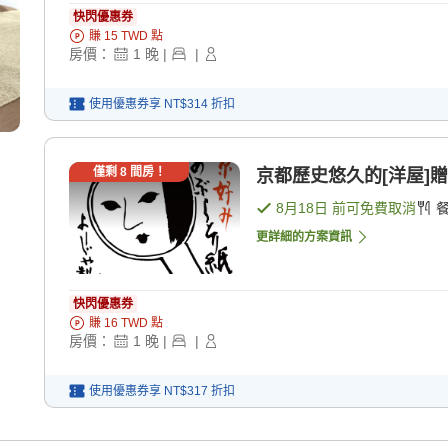
快閃優惠券
賺
15
TWD
點
房價：
1
晚
|
|
使用優惠券享
NT$314
折扣
僅剩
8
間房！
京都歷史悠久的[洋屋]贈
8月18日
前可免費取消
更詳細的方案資訊
快閃優惠券
賺
16
TWD
點
房價：
1
晚
|
|
使用優惠券享
NT$317
折扣