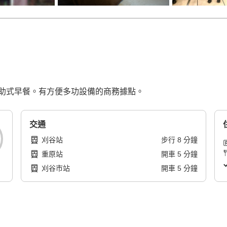
助式早餐。有方便多功設備的商務據點。
交通
刈谷站
步行
8
分鐘
重原站
開車
5
分鐘
刈谷市站
開車
5
分鐘