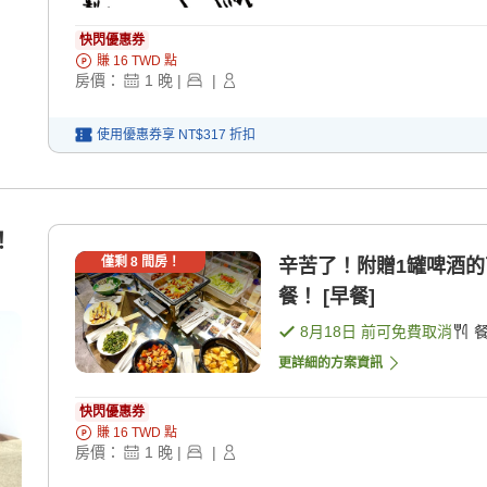
快閃優惠券
賺
16
TWD
點
房價：
1
晚
|
|
使用優惠券享
NT$317
折扣
！
僅剩
8
間房！
辛苦了！附贈1罐啤酒
餐！ [早餐]
8月18日
前可免費取消
更詳細的方案資訊
快閃優惠券
賺
16
TWD
點
房價：
1
晚
|
|