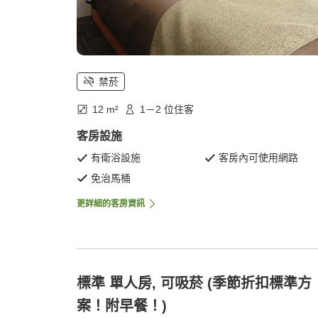
禁菸
12 m²
1－2 位住客
客房設施
有衛浴設施
客房內可使用網路
免治馬桶
更詳細的客房資訊
標準 單人房, 可吸菸 (季節折扣標準方
案！附早餐！)