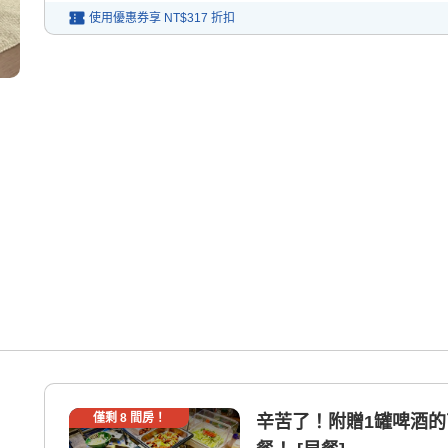
使用優惠券享
NT$317
折扣
僅剩
8
間房！
辛苦了！附贈1罐啤酒