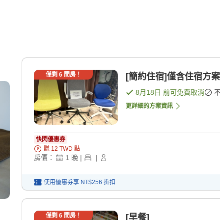
僅剩
6
間房！
[簡約住宿]僅含住宿方案
8月18日
前可免費取消
更詳細的方案資訊
快閃優惠券
賺
12
TWD
點
房價：
1
晚
|
|
使用優惠券享
NT$256
折扣
僅剩
6
間房！
[早餐]