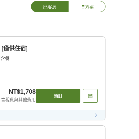
客房
方案
 [僅供住宿]
不含餐
NT$1,708
預訂
含稅費與其他費用