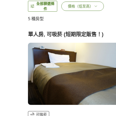
全部篩選條
價格（低至高）
件
5
種房型
單人房, 可吸菸 (短期限定販售！)
可吸菸