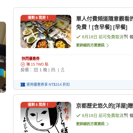
僅剩
8
間房！
單人付費頻道隨意觀看的
免費！[含早餐] [早餐]
8月18日
前可免費取消
更詳細的方案資訊
快閃優惠券
賺
15
TWD
點
房價：
1
晚
|
|
使用優惠券享
NT$314
折扣
僅剩
8
間房！
京都歷史悠久的[洋屋]贈
8月18日
前可免費取消
更詳細的方案資訊