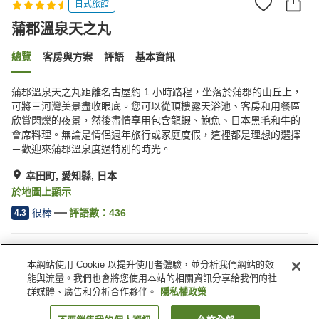
日式旅館
蒲郡溫泉天之丸
總覽
客房與方案
評語
基本資訊
蒲郡溫泉天之丸距離名古屋約 1 小時路程，坐落於蒲郡的山丘上，
可將三河灣美景盡收眼底。您可以從頂樓露天浴池、客房和用餐區
欣賞閃爍的夜景，然後盡情享用包含龍蝦、鮑魚、日本黑毛和牛的
會席料理。無論是情侶週年旅行或家庭度假，這裡都是理想的選擇
－歡迎來蒲郡溫泉度過特別的時光。
幸田町, 愛知縣, 日本
於地圖上顯示
很棒
評語數：
436
4.3
住宿設施
本網站使用 Cookie 以提升使用者體驗，並分析我們網站的效
停車場
岩盤浴
能與流量。我們也會將您使用本站的相關資訊分享給我們的社
三溫暖
Spa／美容沙龍
群媒體、廣告和分析合作夥伴。
隱私權政策