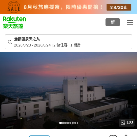
to
top
page
新
蒲郡溫泉天之丸
2026/8/23
-
2026/8/24
|
2 位住客
|
1 間房
103