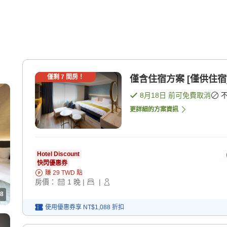
僅剩
7
間房！
僅含住宿方案 [僅供住宿
8月18日
前可免費取消
更詳細的方案資訊
Hotel Discount
快閃優惠券
賺
29
TWD
點
房價：
1
晚
|
|
8
使用優惠券享
NT$1,088
折扣