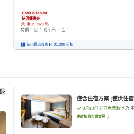
Hotel Discount
快閃優惠券
賺
35
TWD
點
房價：
1
晚
|
|
使用優惠券享
NT$1,306
折扣
僅含住宿方案 [僅供住宿
8月18日
前可免費取消
更詳細的方案資訊