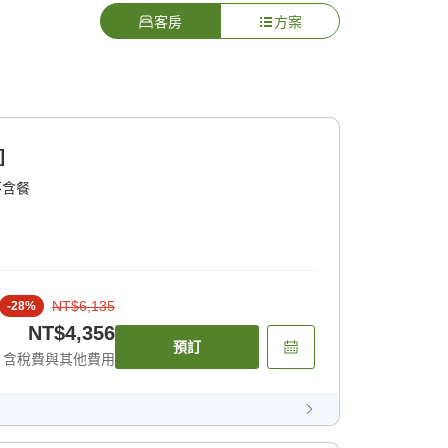
客房
方案
]
不含餐
NT$6,135
-
28
%
NT$4,356
預訂
含稅費與其他費用