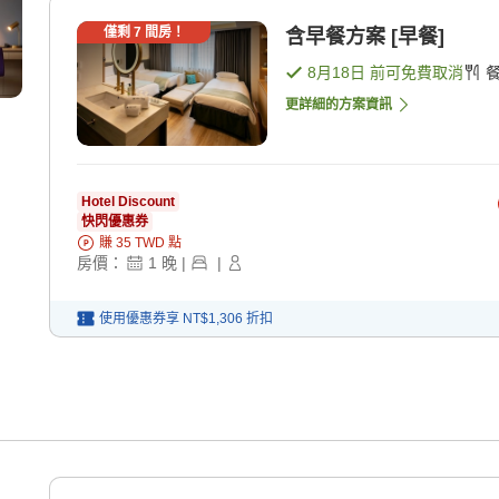
僅剩
7
間房！
含早餐方案 [早餐]
8月18日
前可免費取消
更詳細的方案資訊
Hotel Discount
快閃優惠券
賺
35
TWD
點
房價：
1
晚
|
|
使用優惠券享
NT$1,306
折扣