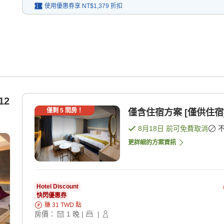
使用優惠券享
NT$1,379
折扣
12
僅剩
5
間房！
僅含住宿方案 [僅供住宿
8月18日
前可免費取消
更詳細的方案資訊
Hotel Discount
快閃優惠券
賺
31
TWD
點
房價：
1
晚
|
|