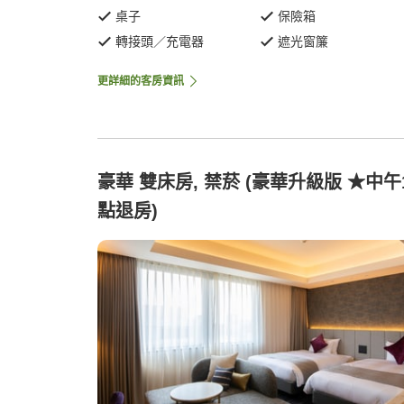
桌子
保險箱
轉接頭／充電器
遮光窗簾
更詳細的客房資訊
豪華 雙床房, 禁菸 (豪華升級版 ★中午
點退房)