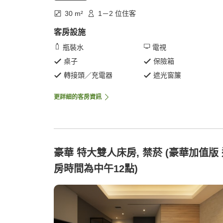
30 m²
1－2 位住客
客房設施
瓶裝水
電視
桌子
保險箱
轉接頭／充電器
遮光窗簾
更詳細的客房資訊
豪華 特大雙人床房, 禁菸 (豪華加值版 退
房時間為中午12點)