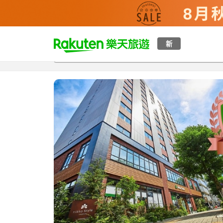
t
新
總覽
客房與方案
評語
特點
設施
o
p
P
a
g
e
_
s
e
a
r
c
h