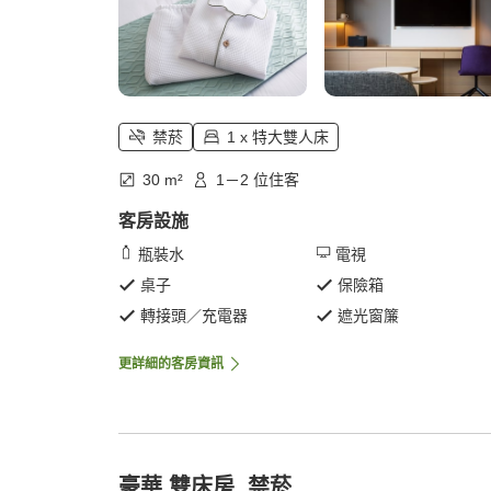
禁菸
1 x 特大雙人床
30 m²
1－2 位住客
客房設施
瓶裝水
電視
桌子
保險箱
轉接頭／充電器
遮光窗簾
更詳細的客房資訊
豪華 雙床房, 禁菸