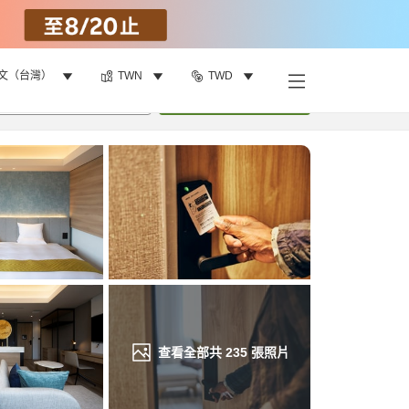
文（台灣）
TWN
TWD
找客房
•
1
間房
重新搜尋
查看全部共
235
張照片