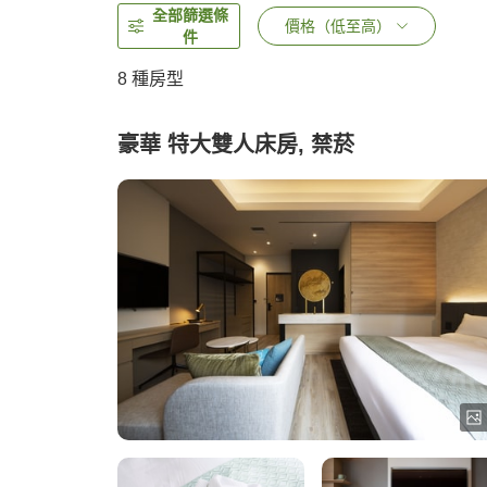
全部篩選條
價格（低至高）
件
8
種房型
豪華 特大雙人床房, 禁菸