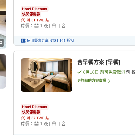
Hotel Discount
快閃優惠券
賺
31
TWD
點
房價：
1
晚
|
|
使用優惠券享
NT$1,161
折扣
2
含早餐方案 [早餐]
8月18日
前可免費取消
更詳細的方案資訊
Hotel Discount
快閃優惠券
賺
37
TWD
點
房價：
1
晚
|
|