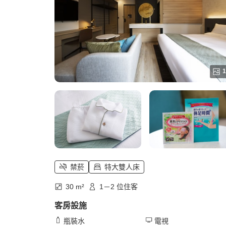
1
禁菸
特大雙人床
30 m²
1－2 位住客
客房設施
瓶裝水
電視