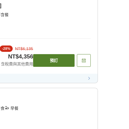
]
不含餐
NT$6,135
-
28
%
NT$4,356
預訂
含稅費與其他費用
餐食
早餐