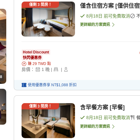
僅剩
3
間房！
僅含住宿方案 [僅供住宿
8月18日
前可免費取消
更詳細的方案資訊
Hotel Discount
快閃優惠券
賺
29
TWD
點
房價：
1
晚
|
|
8
使用優惠券享
NT$1,088
折扣
僅剩
3
間房！
含早餐方案 [早餐]
8月18日
前可免費取消
更詳細的方案資訊