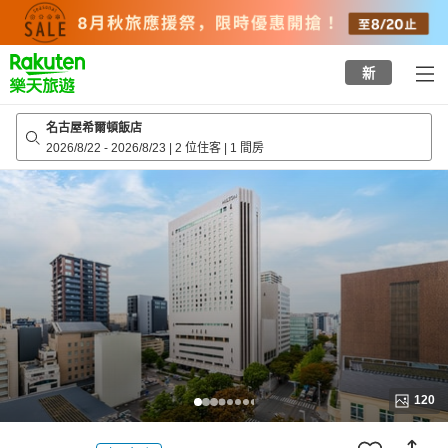
to
top
page
新
名古屋希爾頓飯店
2026/8/22
-
2026/8/23
|
2 位住客
|
1 間房
120