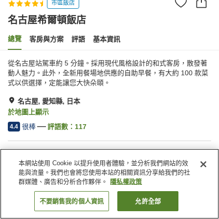
市區飯店
名古屋希爾頓飯店
總覽
客房與方案
評語
基本資訊
從名古屋站駕車約 5 分鐘。採用現代風格設計的和式客房，散發著
動人魅力。此外，全新用餐場地供應的自助早餐，有大約 100 款菜
式以供選擇，定能讓您大快朵頤。
名古屋, 愛知縣, 日本
於地圖上顯示
很棒
評語數：
117
4.4
住宿設施
本網站使用 Cookie 以提升使用者體驗，並分析我們網站的效
無線網路
距離車站約步行 5 分鐘內
能與流量。我們也會將您使用本站的相關資訊分享給我們的社
三溫暖
健身房
群媒體、廣告和分析合作夥伴。
隱私權政策
不要銷售我的個人資訊
允許全部
找客房
首頁
日本
愛知縣
名古屋
名古屋希爾頓飯店