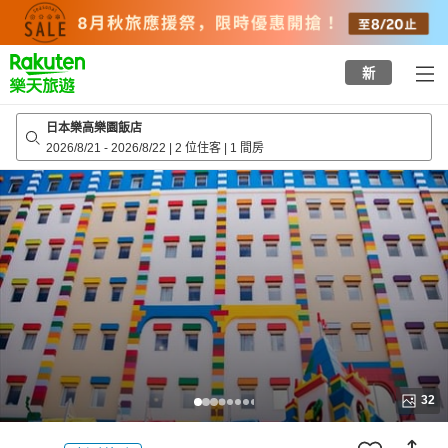
to
top
page
新
日本樂高樂園飯店
2026/8/21
-
2026/8/22
|
2 位住客
|
1 間房
32