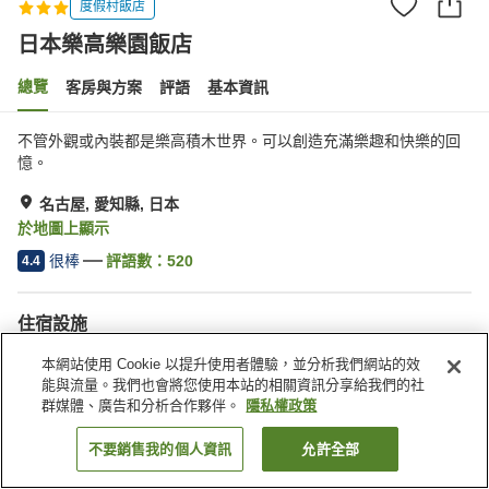
度假村飯店
日本樂高樂園飯店
總覽
客房與方案
評語
基本資訊
不管外觀或內裝都是樂高積木世界。可以創造充滿樂趣和快樂的回
憶。
名古屋, 愛知縣, 日本
於地圖上顯示
很棒
評語數：
520
4.4
住宿設施
餐廳
自動販賣機
本網站使用 Cookie 以提升使用者體驗，並分析我們網站的效
商店
客房服務
能與流量。我們也會將您使用本站的相關資訊分享給我們的社
群媒體、廣告和分析合作夥伴。
隱私權政策
首頁
日本
愛知縣
名古屋
日本樂高樂園飯店
不要銷售我的個人資訊
允許全部
找客房