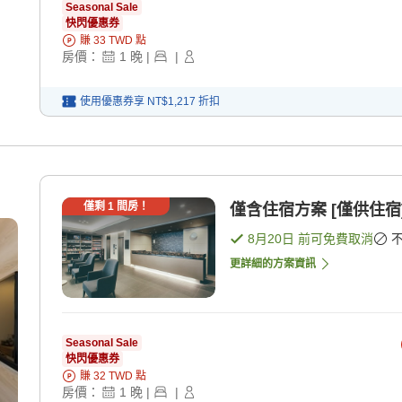
Seasonal Sale
快閃優惠券
賺
33
TWD
點
房價：
1
晚
|
|
使用優惠券享
NT$1,217
折扣
僅剩
1
間房！
僅含住宿方案 [僅供住宿
8月20日
前可免費取消
更詳細的方案資訊
Seasonal Sale
快閃優惠券
賺
32
TWD
點
房價：
1
晚
|
|