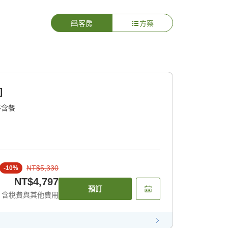
客房
方案
]
不含餐
NT$5,330
-
10
%
NT$4,797
預訂
含稅費與其他費用