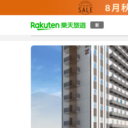
t
新
總覽
客房與方案
評語
特點
設施
o
p
P
a
g
e
_
s
e
a
r
c
h