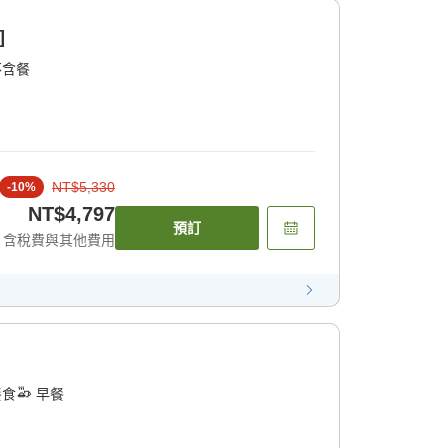
]
不含餐
NT$5,330
-
10
%
NT$4,797
預訂
含稅費與其他費用
餐食
早餐