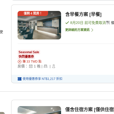
僅剩
4
間房！
含早餐方案 [早餐]
8月20日
前可免費取消
更詳細的方案資訊
使
Seasonal Sale
快閃優惠券
賺
33
TWD
點
房價：
1
晚
|
|
使用優惠券享
NT$1,217
折扣
僅含住宿方案 [僅供住宿