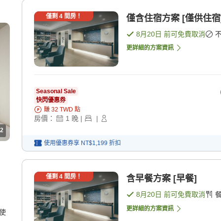
僅剩
4
間房！
僅含住宿方案 [僅供住宿
8月20日
前可免費取消
更詳細的方案資訊
Seasonal Sale
快閃優惠券
賺
32
TWD
點
房價：
1
晚
|
|
2
使用優惠券享
NT$1,199
折扣
僅剩
4
間房！
含早餐方案 [早餐]
8月20日
前可免費取消
更詳細的方案資訊
使