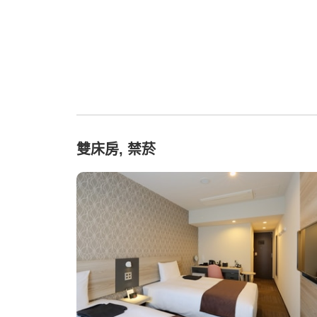
雙床房, 禁菸