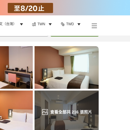
文（台灣）
TWN
TWD
找客房
•
1
間房
重新搜尋
查看全部共
216
張照片