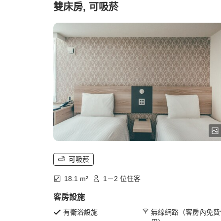
雙床房, 可吸菸
可吸菸
18.1 m²
1－2 位住客
客房設施
有衛浴設施
無線網路（客房內免費