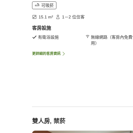
可吸菸
15.1 m²
1－2 位住客
客房設施
有衛浴設施
無線網路（客房內免費
用）
更詳細的客房資訊
雙人房, 禁菸