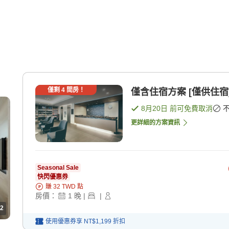
僅剩
4
間房！
僅含住宿方案 [僅供住宿
8月20日
前可免費取消
更詳細的方案資訊
Seasonal Sale
快閃優惠券
賺
32
TWD
點
房價：
1
晚
|
|
2
使用優惠券享
NT$1,199
折扣