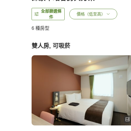
全部篩選條
價格（低至高）
件
6
種房型
雙人房, 可吸菸