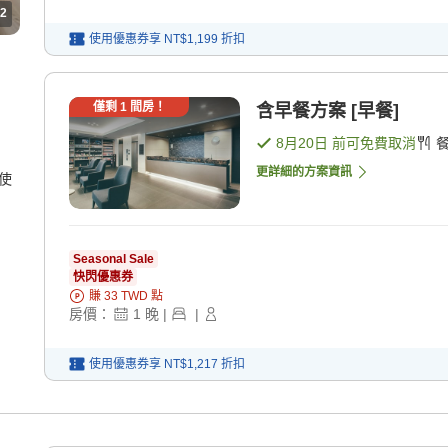
2
使用優惠券享
NT$1,199
折扣
僅剩
1
間房！
含早餐方案 [早餐]
8月20日
前可免費取消
更詳細的方案資訊
使
Seasonal Sale
快閃優惠券
賺
33
TWD
點
房價：
1
晚
|
|
使用優惠券享
NT$1,217
折扣