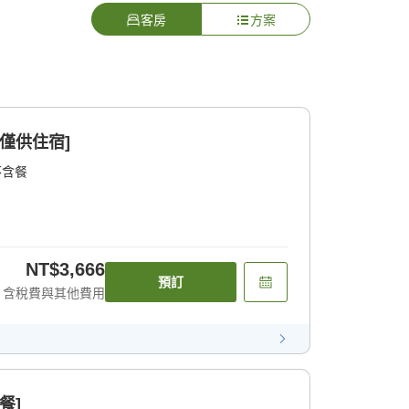
客房
方案
僅供住宿]
不含餐
NT$3,666
預訂
含稅費與其他費用
餐]