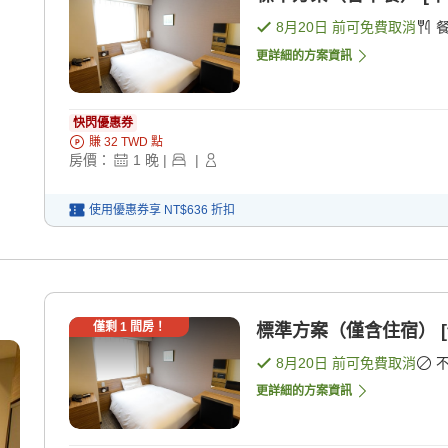
8月20日
前可免費取消
更詳細的方案資訊
快閃優惠券
賺
32
TWD
點
房價：
1
晚
|
|
使用優惠券享
NT$636
折扣
僅剩
1
間房！
標準方案（僅含住宿） [
8月20日
前可免費取消
更詳細的方案資訊