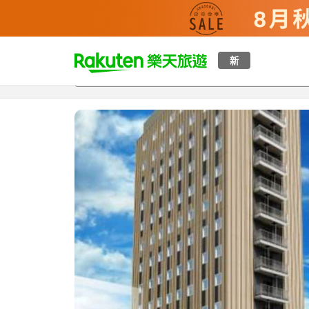
t
新
總覽
客房與方案
評語
特點
設施
o
p
P
a
g
e
_
s
e
a
r
c
h