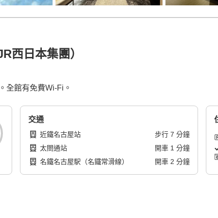
（JR西日本集團）
全館有免費Wi-Fi。
交通
近鐵名古屋站
步行
7
分鐘
太閤通站
開車
1
分鐘
名鐵名古屋駅（名鐵常滑線）
開車
2
分鐘