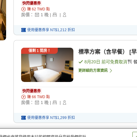
快閃優惠券
賺
62
TWD
點
房價：
1
晚
|
|
使用優惠券享
NT$1,212
折扣
僅剩
1
間房！
標準方案（含早餐） [早
8月20日
前可免費取消
更詳細的方案資訊
快閃優惠券
賺
66
TWD
點
房價：
1
晚
|
|
使用優惠券享
NT$1,299
折扣
量。我們也會將您使用本站的相關資訊分享給我們的社