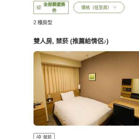
全部篩選條
價格（低至高）
件
2
種房型
雙人房, 禁菸 (推薦給情侶♪)
禁菸