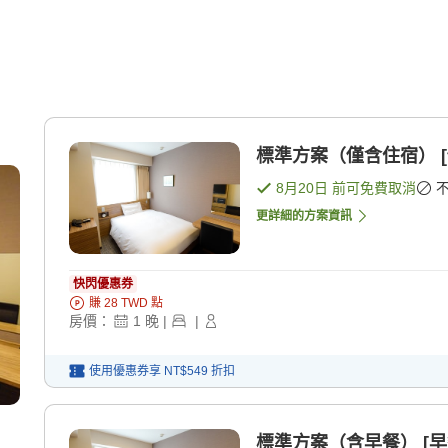
標準方案（僅含住宿） [
8月20日
前可免費取消
更詳細的方案資訊
快閃優惠券
賺
28
TWD
點
房價：
1
晚
|
|
使用優惠券享
NT$549
折扣
標準方案（含早餐） [早