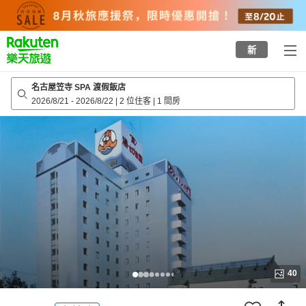
to
top
page
新
名古屋笠寺 SPA 渡假飯店
2026/8/21
-
2026/8/22
|
2 位住客
|
1 間房
40