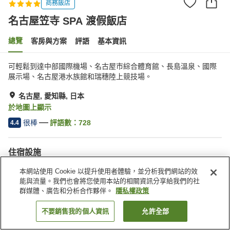
商務飯店
名古屋笠寺 SPA 渡假飯店
總覽
客房與方案
評語
基本資訊
可輕鬆到達中部國際機場、名古屋市綜合體育館、長島溫泉、國際
展示場、名古屋港水族館和瑞穗陸上競技場。
名古屋, 愛知縣, 日本
於地圖上顯示
很棒
評語數：
728
4.4
住宿設施
停車場
按摩浴缸
本網站使用 Cookie 以提升使用者體驗，並分析我們網站的效
三溫暖
健身房
能與流量。我們也會將您使用本站的相關資訊分享給我們的社
群媒體、廣告和分析合作夥伴。
隱私權政策
首頁
日本
愛知縣
名古屋
名古屋笠寺 SPA 渡假飯店
不要銷售我的個人資訊
允許全部
找客房