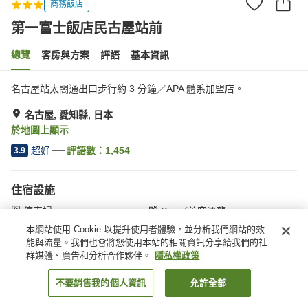
商務飯店
第一富士飯店民古屋站前
總覽
客房與方案
評語
基本資訊
名古屋站太閤通出口步行約 3 分鐘／APA 體系加盟店。
名古屋, 愛知縣, 日本
於地圖上顯示
超好
評語數：
1,454
3.9
住宿設施
停車場
Spa／美容沙龍
餐廳
居酒屋區
本網站使用 Cookie 以提升使用者體驗，並分析我們網站的效
能與流量。我們也會將您使用本站的相關資訊分享給我們的社
群媒體、廣告和分析合作夥伴。
隱私權政策
首頁
日本
愛知縣
名古屋
第一富士飯店民古屋站前
不要銷售我的個人資訊
允許全部
找客房