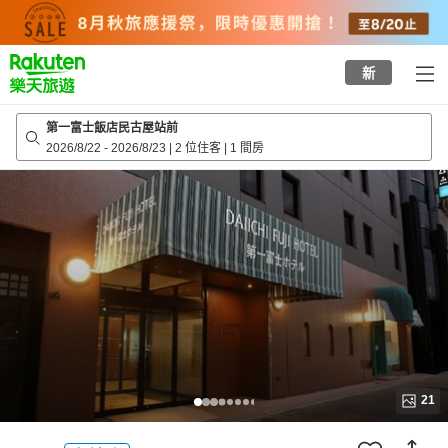
to
top
page
新
第一富士飯店民古屋站前
2026/8/22
-
2026/8/23
|
2 位住客
|
1 間房
21