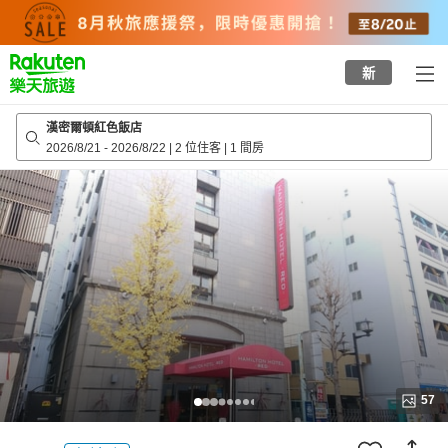
to
top
page
新
漢密爾頓紅色飯店
2026/8/21
-
2026/8/22
|
2 位住客
|
1 間房
57