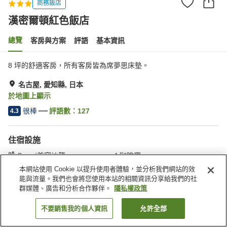
商務飯店
漢密爾頓紅色飯店
總覽
客房與方案
評語
基本資訊
8 坪的舒適客房，所有客房皆為席夢思床墊。
名古屋, 愛知縣, 日本
於地圖上顯示
很棒
評語數：
127
4.3
住宿設施
Spa／美容沙龍
咖啡廳
自動販賣機
宅配服務
本網站使用 Cookie 以提升使用者體驗，並分析我們網站的效
能與流量。我們也會將您使用本站的相關資訊分享給我們的社
群媒體、廣告和分析合作夥伴。
隱私權政策
首頁
日本
愛知縣
名古屋
漢密爾頓紅色飯店
不要銷售我的個人資訊
允許全部
找客房